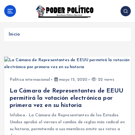
S
a
l
Acontecer Politico Nacional
t
a
Inicio
r
a
l
c
o
n
t
Política internacional
mayo 15, 2020
22 views
e
La Cámara de Representantes de EEUU
n
permitirá la votación electrónica por
i
primera vez en su historia
d
o
Infobea.- La Cámara de Representantes de los Estados
Unidos aprobó el viernes el cambio de reglas más radical en
su historia, permitiendo a sus miembros emitir sus votos a