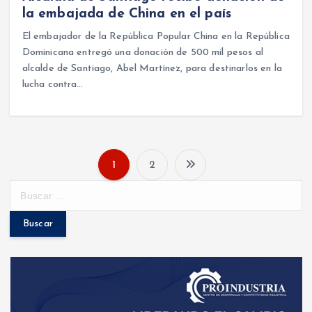
la embajada de China en el país
El embajador de la República Popular China en la República
Dominicana entregó una donación de 500 mil pesos al
alcalde de Santiago, Abel Martínez, para destinarlos en la
lucha contra…
1
2
P
B
u
a
s
c
g
a
r
i
: