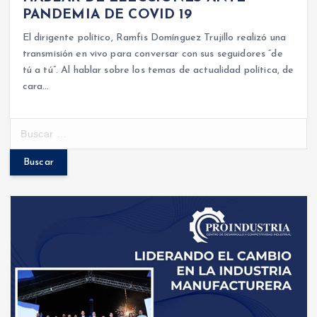
PANDEMIA DE COVID 19
El dirigente político, Ramfis Domínguez Trujillo realizó una
transmisión en vivo para conversar con sus seguidores “de
tú a tú”. Al hablar sobre los temas de actualidad política, de
cara…
B
u
s
c
a
r
: