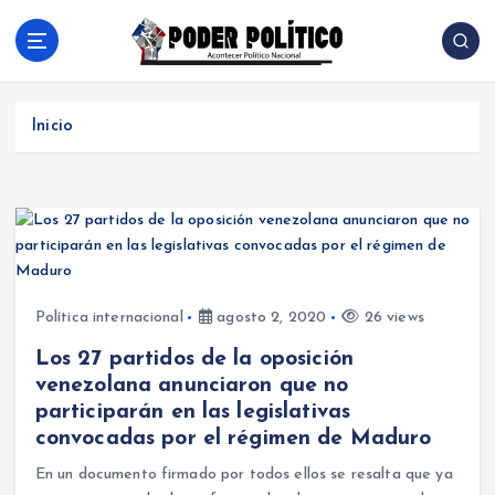
S
a
l
Acontecer Politico Nacional
t
a
Inicio
r
a
l
c
o
n
t
e
Política internacional
agosto 2, 2020
26 views
n
Los 27 partidos de la oposición
i
venezolana anunciaron que no
d
participarán en las legislativas
o
convocadas por el régimen de Maduro
En un documento firmado por todos ellos se resalta que ya