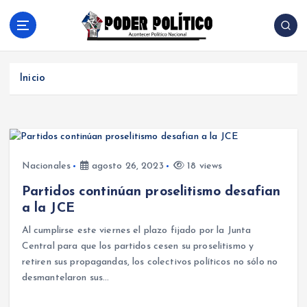
S
a
l
Acontecer Politico Nacional
t
a
Inicio
r
a
l
c
o
n
Nacionales
agosto 26, 2023
18 views
t
Partidos continúan proselitismo desafian
e
a la JCE
n
i
Al cumplirse este viernes el plazo fijado por la Junta
d
Central para que los partidos cesen su proselitismo y
o
retiren sus propagandas, los colectivos políticos no sólo no
desmantelaron sus…