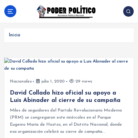
S
a
l
Acontecer Politico Nacional
t
a
Inicio
r
a
l
c
o
n
t
Nacionales
julio 1, 2020
29 views
e
David Collado hizo oficial su apoyo a
n
Luis Abinader al cierre de su campaña
i
d
Miles de seguidores del Partido Revolucionario Moderno
o
(PRM) se congregaron este miércoles en el Parque
Eugenio María de Hostos, en el Distrito Nacional, donde
esa organización celebró su cierre de campaña…