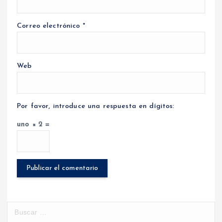
Correo electrónico
*
Web
Por favor, introduce una respuesta en dígitos:
uno × 2 =
B
u