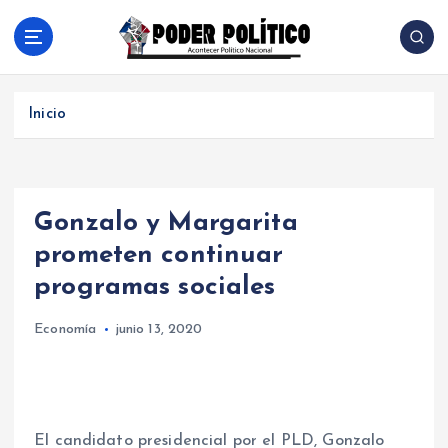
S
a
l
Acontecer Politico Nacional
t
a
Inicio
r
a
l
c
Gonzalo y Margarita
o
n
prometen continuar
t
programas sociales
e
n
Economía
junio 13, 2020
i
d
o
El candidato presidencial por el PLD, Gonzalo