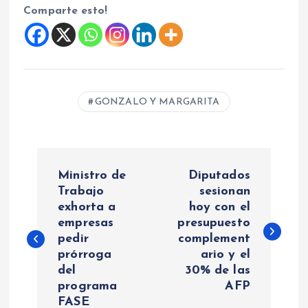
Comparte esto!
GONZALO Y MARGARITA
N
Ministro de
Diputados
a
Trabajo
sesionan
exhorta a
hoy con el
empresas
presupuesto
v
pedir
complement
prórroga
ario y el
e
del
30% de las
programa
AFP
g
FASE