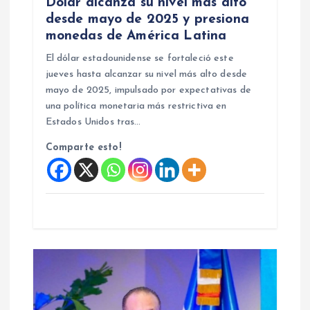
Dólar alcanza su nivel más alto
t
desde mayo de 2025 y presiona
monedas de América Latina
r
El dólar estadounidense se fortaleció este
jueves hasta alcanzar su nivel más alto desde
a
mayo de 2025, impulsado por expectativas de
una política monetaria más restrictiva en
d
Estados Unidos tras…
a
Comparte esto!
s