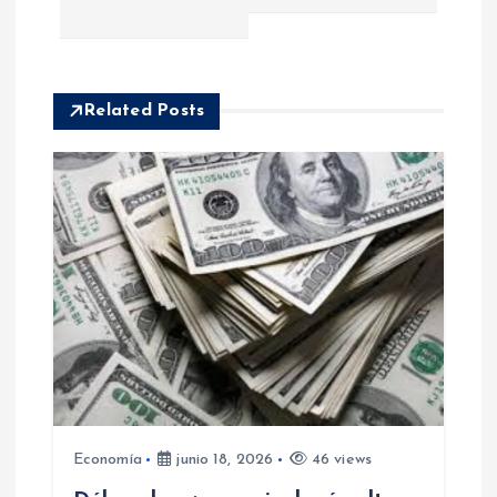
a
c
Related Posts
i
ó
n
d
e
e
Economía
junio 18, 2026
46 views
n