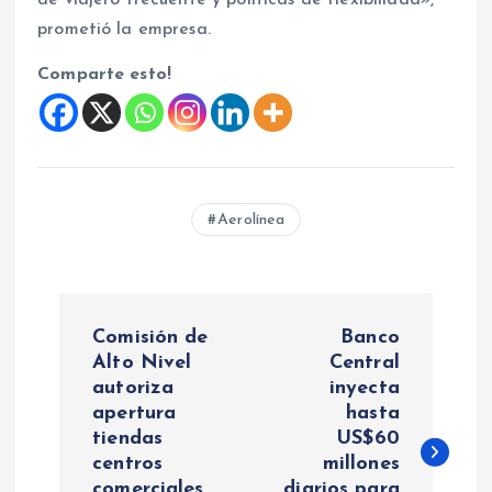
de viajero frecuente y políticas de flexibilidad»,
prometió la empresa.
Comparte esto!
Aerolínea
N
Comisión de
Banco
a
Alto Nivel
Central
autoriza
inyecta
apertura
hasta
v
tiendas
US$60
centros
millones
e
comerciales,
diarios para