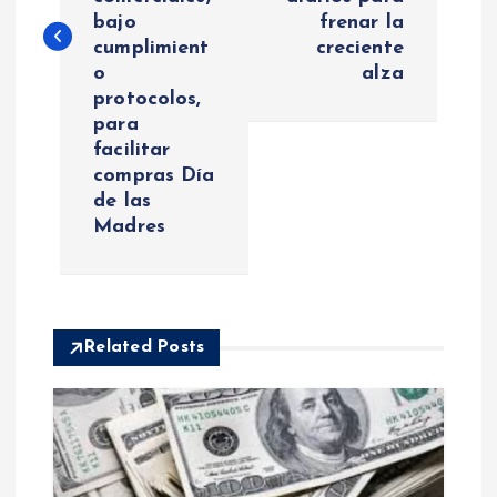
bajo
frenar la
g
cumplimient
creciente
o
alza
a
protocolos,
para
c
facilitar
compras Día
i
de las
Madres
ó
n
Related Posts
d
e
e