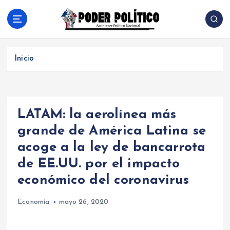
S
a
l
Acontecer Politico Nacional
t
a
Inicio
r
a
l
c
LATAM: la aerolínea más
o
n
grande de América Latina se
t
acoge a la ley de bancarrota
e
n
de EE.UU. por el impacto
i
económico del coronavirus
d
o
Economía
mayo 26, 2020