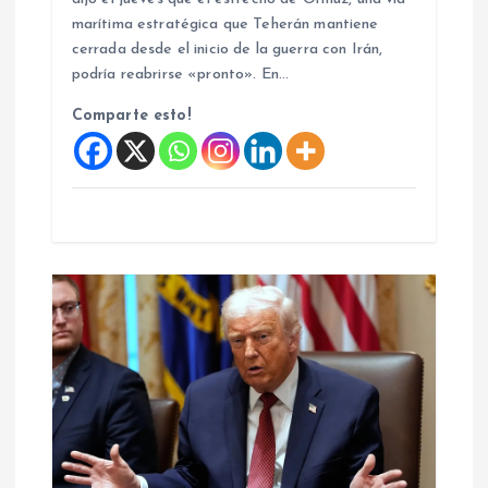
r
marítima estratégica que Teherán mantiene
a
cerrada desde el inicio de la guerra con Irán,
podría reabrirse «pronto». En…
d
Comparte esto!
a
s