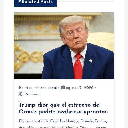
c
Related Posts
i
ó
n
d
e
e
Política internacional
agosto 7, 2026
19 views
n
Trump dice que el estrecho de
Ormuz podría reabrirse «pronto»
t
El presidente de Estados Unidos, Donald Trump,
dijo el jueves que el estrecho de Ormuz, una vía