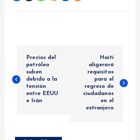
N
Precios del
Haití
a
petróleo
aligerará
suben
requisitos
debido a la
para el
v
tensión
regreso de
entre EEUU
ciudadanos
e
e Irán
en el
extranjero
g
a