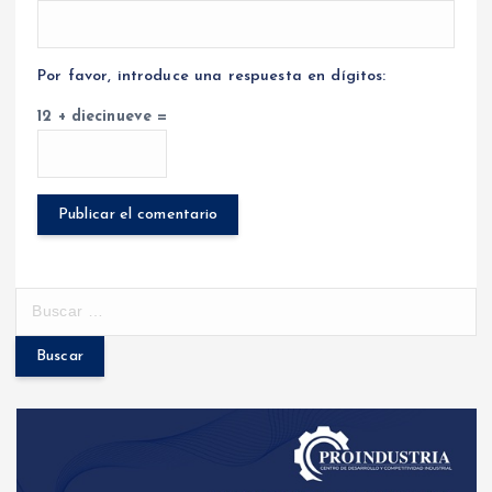
Por favor, introduce una respuesta en dígitos:
12 + diecinueve =
B
u
s
c
a
r
: