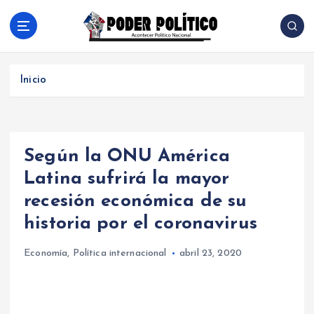
S
a
l
Acontecer Politico Nacional
t
a
Inicio
r
a
l
c
Según la ONU América
o
n
Latina sufrirá la mayor
t
recesión económica de su
e
n
historia por el coronavirus
i
d
Economía
,
Política internacional
abril 23, 2020
o