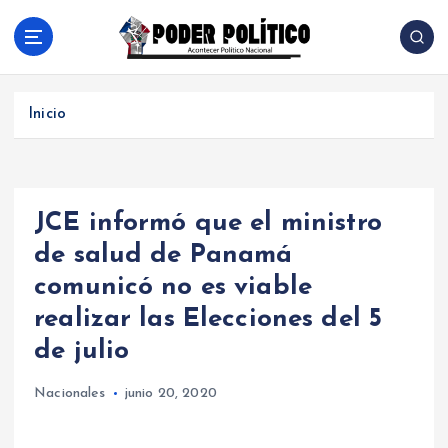
S
a
l
Acontecer Politico Nacional
t
a
Inicio
r
a
l
c
JCE informó que el ministro
o
n
de salud de Panamá
t
comunicó no es viable
e
n
realizar las Elecciones del 5
i
de julio
d
o
Nacionales
junio 20, 2020