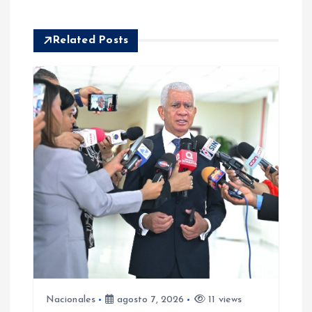
n
t
Related Posts
r
a
d
a
s
Nacionales
agosto 7, 2026
11 views