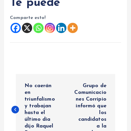
Te puede
Comparte esto!
N
No caerán
Grupo de
a
en
Comunicacio
triunfalismo
nes Corripio
y trabajan
informó que
v
hasta el
los
último día
candidatos
e
dijo Raquel
a la