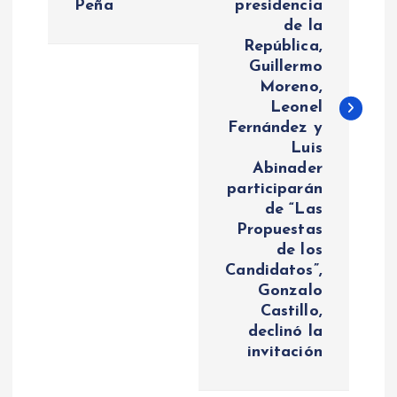
Peña
presidencia
g
de la
República,
a
Guillermo
Moreno,
c
Leonel
Fernández y
i
Luis
Abinader
ó
participarán
de “Las
n
Propuestas
de los
Candidatos”,
d
Gonzalo
Castillo,
e
declinó la
invitación
e