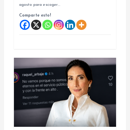
a
agosto para escoger…
Comparte esto!
s