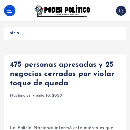
S
a
l
Acontecer Politico Nacional
t
a
Inicio
r
a
l
c
475 personas apresadas y 25
o
n
negocios cerrados por violar
t
toque de queda
e
n
Nacionales
junio 10, 2020
i
d
o
La Policía Nacional informó este miércoles que