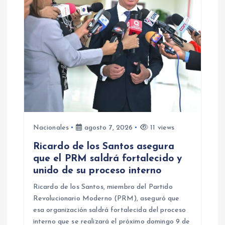
n
d
e
e
n
Nacionales
agosto 7, 2026
11 views
t
Ricardo de los Santos asegura
que el PRM saldrá fortalecido y
r
unido de su proceso interno
a
Ricardo de los Santos, miembro del Partido
Revolucionario Moderno (PRM), aseguró que
d
esa organización saldrá fortalecida del proceso
interno que se realizará el próximo domingo 9 de