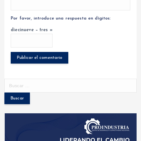
Por favor, introduce una respuesta en dígitos:
diecinueve − tres =
B
u
s
c
a
r
: