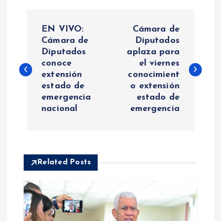
N
EN VIVO:
Cámara de
a
Cámara de
Diputados
Diputados
aplaza para
conoce
el viernes
v
extensión
conocimient
estado de
o extensión
e
emergencia
estado de
nacional
emergencia
g
a
c
Related Posts
i
ó