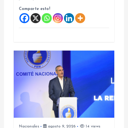
d
Comparte esto!
a
s
Nacionales
agosto 9, 2026
14 views