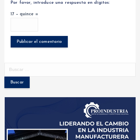
Por favor, introduce una respuesta en dígitos:
17 − quince =
B
u
s
c
a
r
: