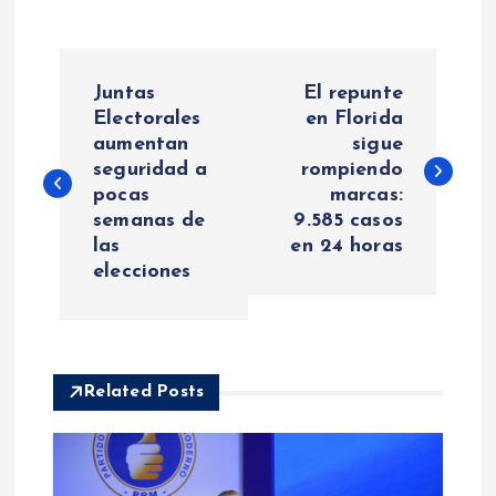
N
Juntas
El repunte
a
Electorales
en Florida
aumentan
sigue
seguridad a
rompiendo
v
pocas
marcas:
semanas de
9.585 casos
e
las
en 24 horas
elecciones
g
a
c
Related Posts
i