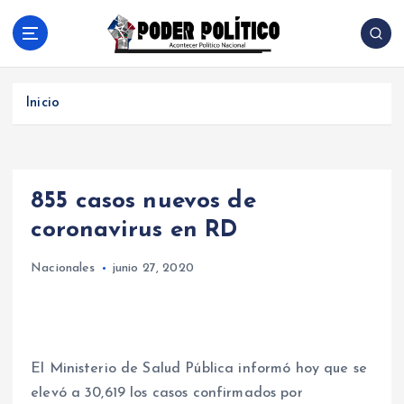
S
a
l
Acontecer Politico Nacional
t
a
Inicio
r
a
l
c
855 casos nuevos de
o
n
coronavirus en RD
t
e
Nacionales
junio 27, 2020
n
i
d
o
El Ministerio de Salud Pública informó hoy que se
elevó a 30,619 los casos confirmados por