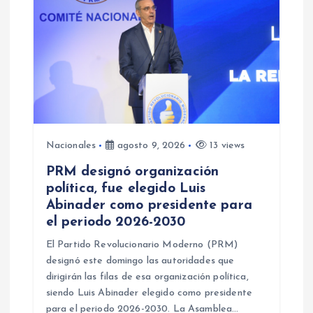
ó
n
d
e
e
Nacionales
agosto 9, 2026
13 views
PRM designó organización
n
política, fue elegido Luis
Abinader como presidente para
t
el periodo 2026-2030
r
El Partido Revolucionario Moderno (PRM)
designó este domingo las autoridades que
a
dirigirán las filas de esa organización política,
siendo Luis Abinader elegido como presidente
para el periodo 2026-2030. La Asamblea…