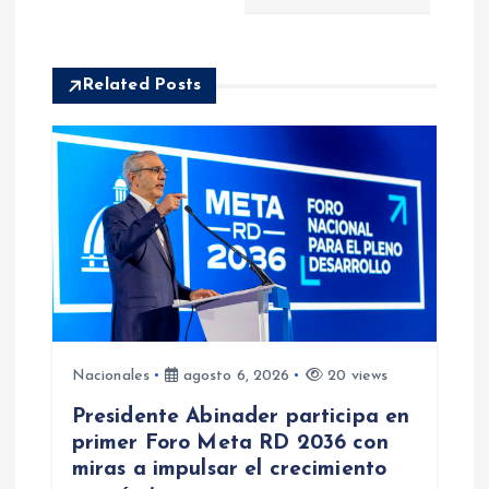
a
c
Related Posts
i
ó
n
d
e
Nacionales
agosto 6, 2026
20 views
e
Presidente Abinader participa en
primer Foro Meta RD 2036 con
n
miras a impulsar el crecimiento