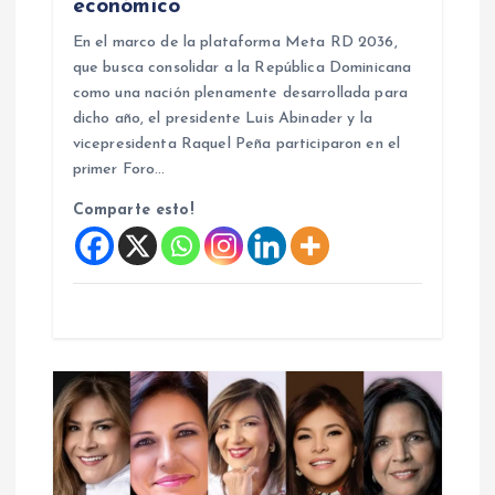
económico
t
En el marco de la plataforma Meta RD 2036,
que busca consolidar a la República Dominicana
r
como una nación plenamente desarrollada para
dicho año, el presidente Luis Abinader y la
a
vicepresidenta Raquel Peña participaron en el
primer Foro…
d
Comparte esto!
a
s