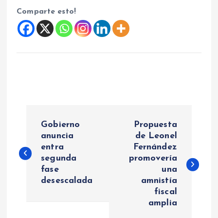
Comparte esto!
N
Gobierno
Propuesta
a
anuncia
de Leonel
entra
Fernández
segunda
promovería
v
fase
una
desescalada
amnistía
e
fiscal
amplia
g