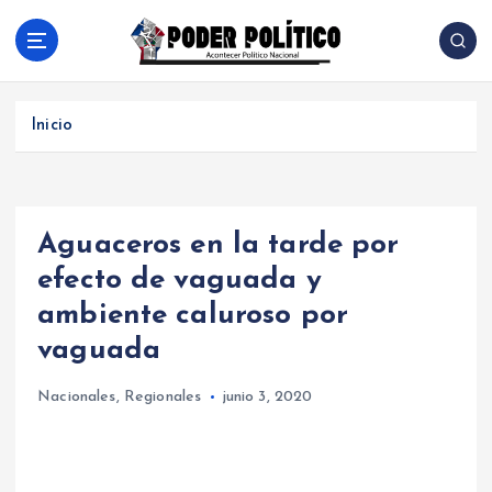
S
a
l
Acontecer Politico Nacional
t
a
Inicio
r
a
l
c
Aguaceros en la tarde por
o
n
efecto de vaguada y
t
ambiente caluroso por
e
n
vaguada
i
d
Nacionales
,
Regionales
junio 3, 2020
o