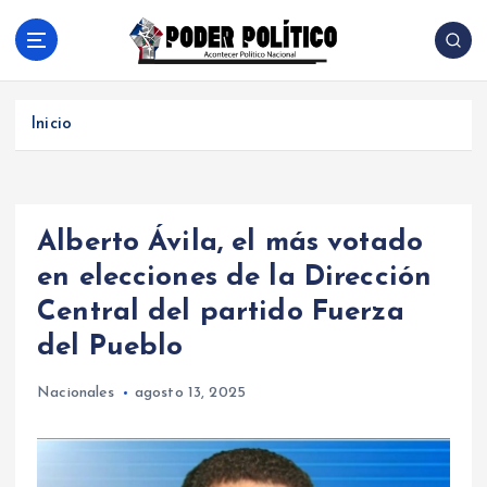
S
a
l
Acontecer Politico Nacional
t
a
Inicio
r
a
l
c
Alberto Ávila, el más votado
o
n
en elecciones de la Dirección
t
Central del partido Fuerza
e
n
del Pueblo
i
d
Nacionales
agosto 13, 2025
o