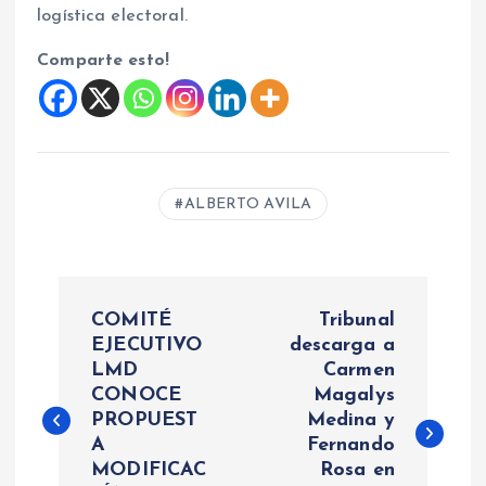
logística electoral.
Comparte esto!
ALBERTO AVILA
N
COMITÉ
Tribunal
a
EJECUTIVO
descarga a
LMD
Carmen
CONOCE
Magalys
v
PROPUEST
Medina y
A
Fernando
e
MODIFICAC
Rosa en