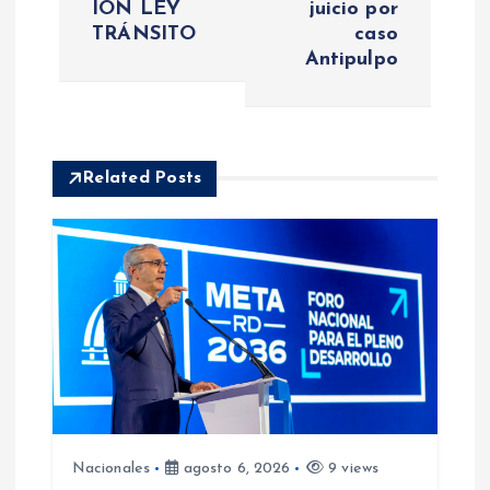
IÓN LEY
juicio por
g
TRÁNSITO
caso
Antipulpo
a
c
i
Related Posts
ó
n
d
e
e
Nacionales
agosto 6, 2026
9 views