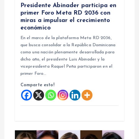
n
Presidente Abinader participa en
primer Foro Meta RD 2036 con
t
miras a impulsar el crecimiento
económico
r
En el marco de la plataforma Meta RD 2036,
que busca consolidar a la República Dominicana
a
como una nación plenamente desarrollada para
dicho año, el presidente Luis Abinader y la
d
vicepresidenta Raquel Peña participaron en el
primer Foro…
a
Comparte esto!
s