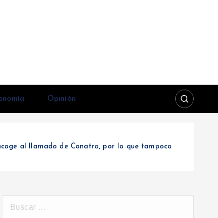
onomía
Opinión
 acoge al llamado de Conatra, por lo que tampoco
B
u