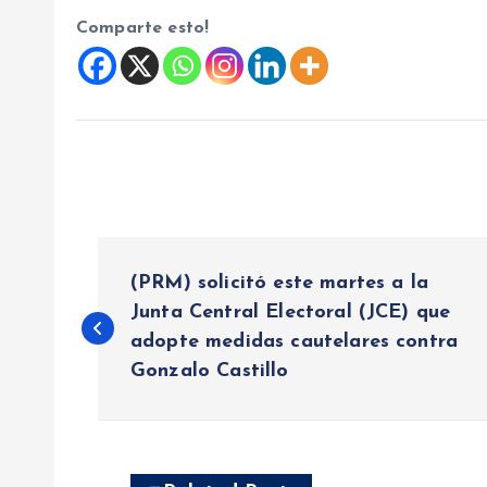
Comparte esto!
N
(PRM) solicitó este martes a la
a
Junta Central Electoral (JCE) que
adopte medidas cautelares contra
Gonzalo Castillo
v
e