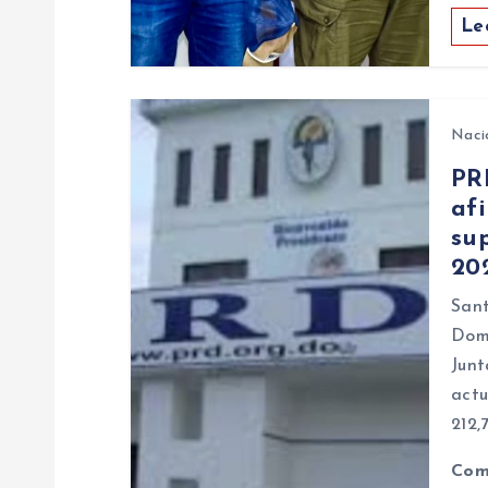
e
Le
n
t
Naci
PR
r
afi
sup
a
20
Sant
d
Domi
Junt
a
actu
212,
s
Com