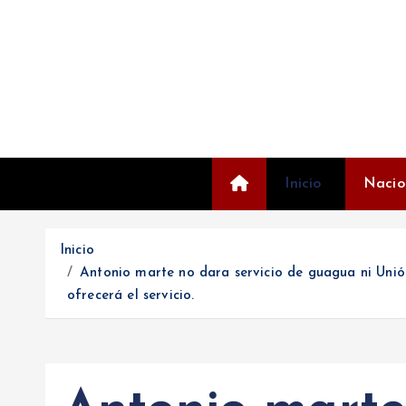
S
a
l
t
a
r
a
l
Inicio
Nacio
c
o
Inicio
n
Antonio marte no dara servicio de guagua ni Unió
t
ofrecerá el servicio.
e
n
i
d
o