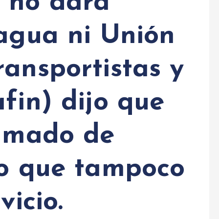
 no dara
uagua ni Unión
ansportistas y
fin) dijo que
lamado de
lo que tampoco
vicio.