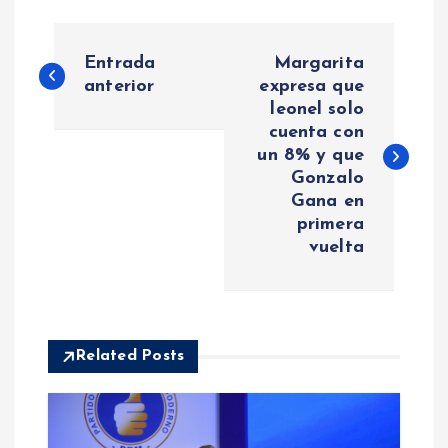
N
Entrada
Margarita
a
anterior
expresa que
leonel solo
cuenta con
v
un 8% y que
Gonzalo
e
Gana en
primera
g
vuelta
a
c
Related Posts
i
ó