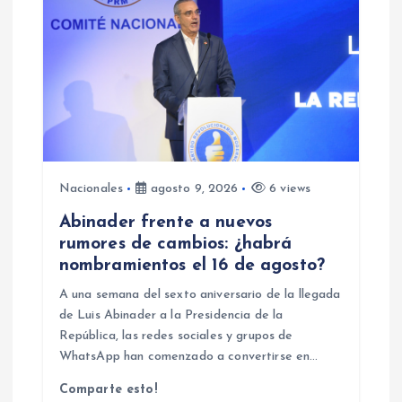
n
d
e
e
Nacionales
agosto 9, 2026
6 views
n
Abinader frente a nuevos
rumores de cambios: ¿habrá
t
nombramientos el 16 de agosto?
r
A una semana del sexto aniversario de la llegada
de Luis Abinader a la Presidencia de la
a
República, las redes sociales y grupos de
WhatsApp han comenzado a convertirse en…
d
Comparte esto!