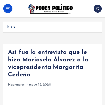
S
a
l
Acontecer Politico Nacional
t
a
Inicio
r
a
l
c
Así fue la entrevista que le
o
n
hizo Mariasela Álvarez a la
t
vicepresidenta Margarita
e
n
Cedeño
i
d
Nacionales
mayo 12, 2020
o