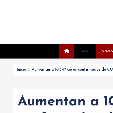
S
a
l
t
a
r
a
l
Inicio
Nacio
c
o
Inicio
Aumentan a 10,347 casos confirmados de COV
n
t
e
n
Aumentan a 10
i
d
o