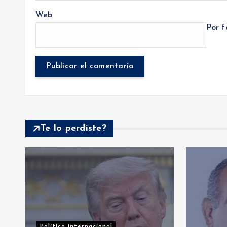
Web
Por f
Te lo perdiste?
Nac
PR