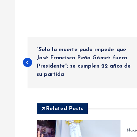
N
“Solo la muerte pudo impedir que
a
José Francisco Peña Gómez fuera
Presidente”; se cumplen 22 años de
su partida
v
e
Related Posts
g
a
Naci