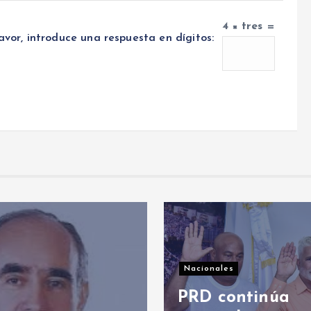
4 × tres =
avor, introduce una respuesta en dígitos:
ionales
Nacionales
D continúa
PRD deposita