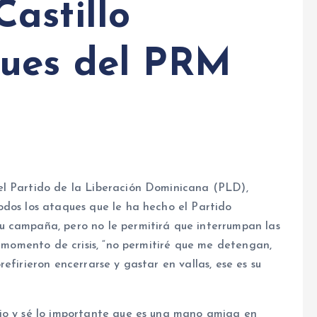
astillo
ques del PRM
el Partido de la Liberación Dominicana (PLD),
odos los ataques que le ha hecho el Partido
u campaña, pero no le permitirá que interrumpan las
e momento de crisis, “no permitiré que me detengan,
efirieron encerrarse y gastar en vallas, ese es su
ajo y sé lo importante que es una mano amiga en