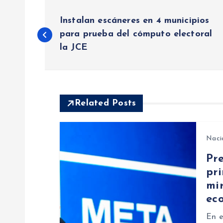
N
Instalan escáneres en 4 municipios
a
para prueba del cómputo electoral
la JCE
v
e
Related Posts
g
Naci
a
Pr
pr
c
mir
ec
i
En e