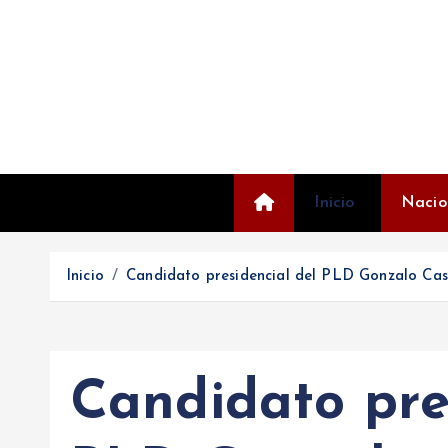
S
a
l
t
a
r
a
l
Inicio
Nacio
c
o
Inicio
Candidato presidencial del PLD Gonzalo Cas
n
t
e
n
Candidato pre
i
d
o