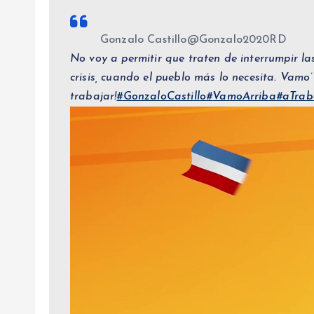
Gonzalo Castillo
@Gonzalo2020RD
No voy a permitir que traten de interrumpir l
crisis, cuando el pueblo más lo necesita. Vamo’ 
trabajar!
#
GonzaloCastillo
#
VamoArriba
#
aTrab