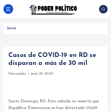
S
a
l
Acontecer Politico Nacional
t
a
Inicio
r
a
l
c
Casos de COVID-19 en RD se
o
n
disparan a más de 30 mil
t
e
Nacionales
junio 27, 2020
n
i
d
o
Santo Domingo, RD.-Este sábado se reportó que
República Dominicana se han detectado 30,619