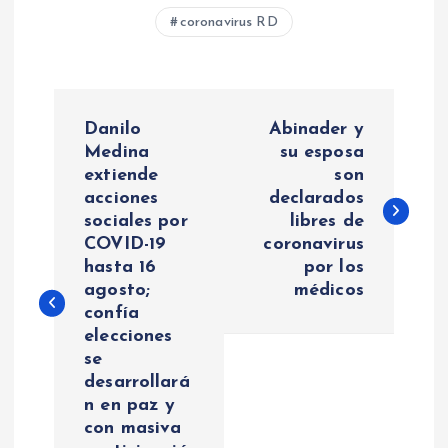
coronavirus RD
N
Danilo
Abinader y
a
Medina
su esposa
extiende
son
acciones
declarados
v
sociales por
libres de
COVID-19
coronavirus
e
hasta 16
por los
agosto;
médicos
g
confía
elecciones
a
se
desarrollará
c
n en paz y
con masiva