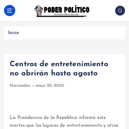
S
a
l
Acontecer Politico Nacional
t
a
Inicio
r
a
l
c
Centros de entretenimiento
o
n
no abrirán hasta agosto
t
e
Nacionales
mayo 20, 2020
n
i
d
o
La Presidencia de la República informó este
martes que los lugares de entretenimiento y otras