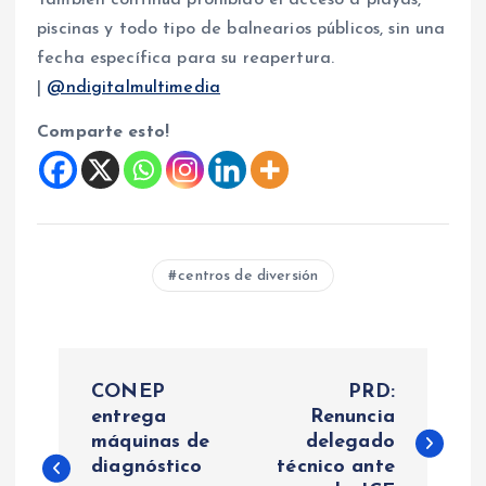
piscinas y todo tipo de balnearios públicos, sin una
fecha específica para su reapertura.
|
@ndigitalmultimedia
Comparte esto!
centros de diversión
N
CONEP
PRD:
a
entrega
Renuncia
máquinas de
delegado
diagnóstico
técnico ante
v