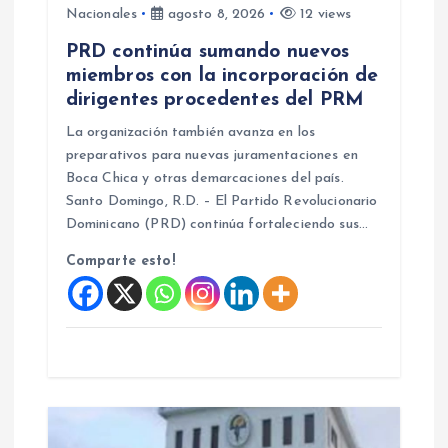
Nacionales
agosto 8, 2026
12 views
e
PRD continúa sumando nuevos
n
miembros con la incorporación de
dirigentes procedentes del PRM
t
La organización también avanza en los
preparativos para nuevas juramentaciones en
r
Boca Chica y otras demarcaciones del país.
Santo Domingo, R.D. – El Partido Revolucionario
a
Dominicano (PRD) continúa fortaleciendo sus…
Comparte esto!
d
a
s