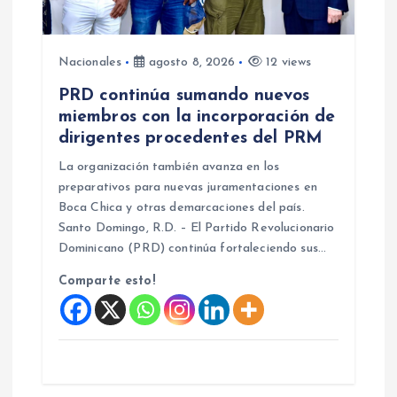
t
r
Nacionales
agosto 8, 2026
12 views
PRD continúa sumando nuevos
a
miembros con la incorporación de
dirigentes procedentes del PRM
d
La organización también avanza en los
preparativos para nuevas juramentaciones en
a
Boca Chica y otras demarcaciones del país.
Santo Domingo, R.D. – El Partido Revolucionario
s
Dominicano (PRD) continúa fortaleciendo sus…
Comparte esto!