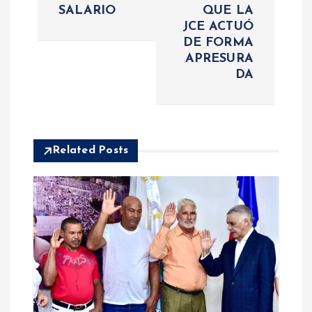
SALARIO
QUE LA
a
JCE ACTUÓ
DE FORMA
c
APRESURA
DA
i
ó
Related Posts
n
d
e
e
n