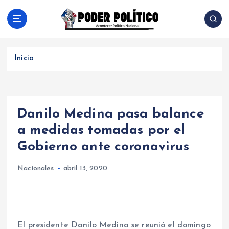
S
a
l
Acontecer Politico Nacional
t
a
Inicio
r
a
l
c
Danilo Medina pasa balance
o
n
a medidas tomadas por el
t
Gobierno ante coronavirus
e
n
Nacionales
abril 13, 2020
i
d
o
El presidente Danilo Medina se reunió el domingo