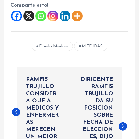
Comparte esto!
Danilo Medina
MEDIDAS
N
RAMFIS
DIRIGENTE
a
TRUJILLO
RAMFIS
CONSIDER
TRUJILLO
A QUE A
DA SU
v
MÉDICOS Y
POSICIÓN
ENFERMER
SOBRE
e
AS
FECHA DE
MERECEN
ELECCION
g
UN MEJOR
ES, DIJO