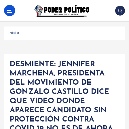
S
a
l
Acontecer Politico Nacional
t
a
Inicio
r
a
l
c
DESMIENTE: JENNIFER
o
n
MARCHENA, PRESIDENTA
t
DEL MOVIMIENTO DE
e
n
GONZALO CASTILLO DICE
i
QUE VIDEO DONDE
d
APARECE CANDIDATO SIN
o
PROTECCIÓN CONTRA
COVID 19 NO ES DE AHORA