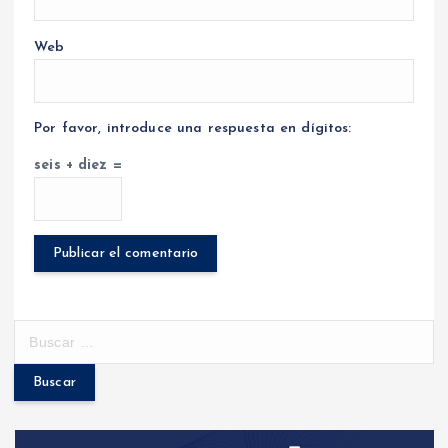
Web
Por favor, introduce una respuesta en dígitos:
seis + diez =
B
u
s
c
a
r