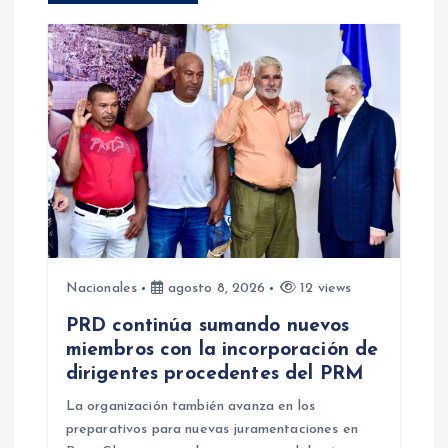
i
ó
n
d
e
e
Nacionales
agosto 8, 2026
12 views
n
PRD continúa sumando nuevos
miembros con la incorporación de
t
dirigentes procedentes del PRM
r
La organización también avanza en los
preparativos para nuevas juramentaciones en