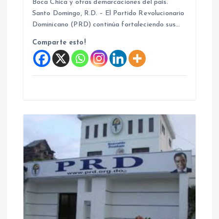
a
Boca Chica y otras demarcaciones del país.
Santo Domingo, R.D. – El Partido Revolucionario
d
Dominicano (PRD) continúa fortaleciendo sus…
Comparte esto!
a
s