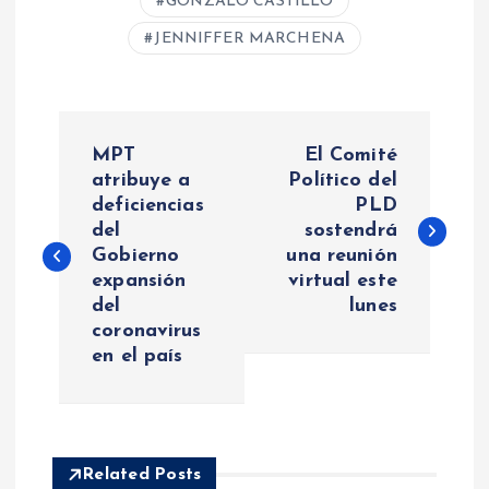
GONZALO CASTILLO
JENNIFFER MARCHENA
N
MPT
El Comité
a
atribuye a
Político del
deficiencias
PLD
del
sostendrá
v
Gobierno
una reunión
expansión
virtual este
e
del
lunes
coronavirus
g
en el país
a
c
Related Posts