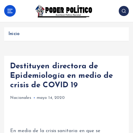
S
a
l
Acontecer Politico Nacional
t
a
Inicio
r
a
l
c
Destituyen directora de
o
n
Epidemiología en medio de
t
crisis de COVID 19
e
n
Nacionales
mayo 14, 2020
i
d
o
En medio de la crisis sanitaria en que se