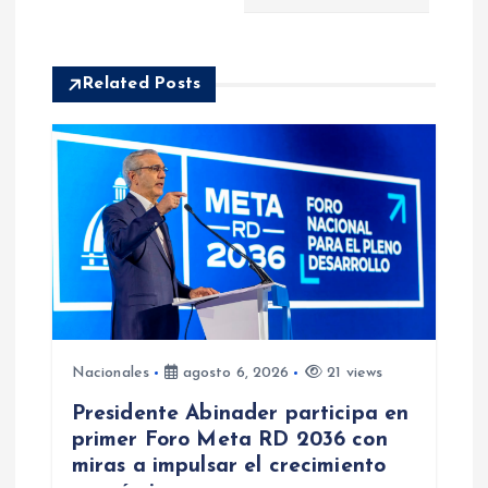
c
i
Related Posts
ó
n
d
e
e
Nacionales
agosto 6, 2026
21 views
n
Presidente Abinader participa en
primer Foro Meta RD 2036 con
t
miras a impulsar el crecimiento