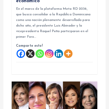
económico
r
En el marco de la plataforma Meta RD 2036,
que busca consolidar a la República Dominicana
a
como una nación plenamente desarrollada para
dicho año, el presidente Luis Abinader y la
d
vicepresidenta Raquel Peña participaron en el
primer Foro…
a
Comparte esto!
s