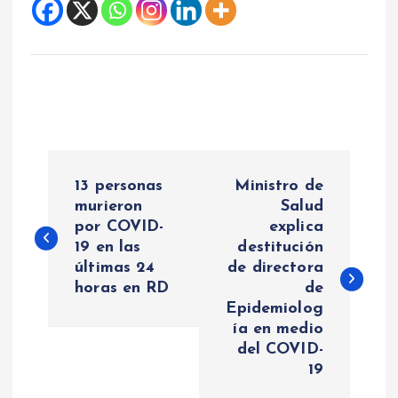
N
13 personas
Ministro de
a
murieron
Salud
por COVID-
explica
19 en las
destitución
v
últimas 24
de directora
horas en RD
de
e
Epidemiolog
ía en medio
g
del COVID-
19
a