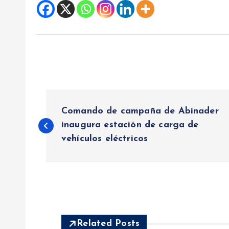
N
Comando de campaña de Abinader
a
inaugura estación de carga de
vehículos eléctricos
v
e
g
Related Posts