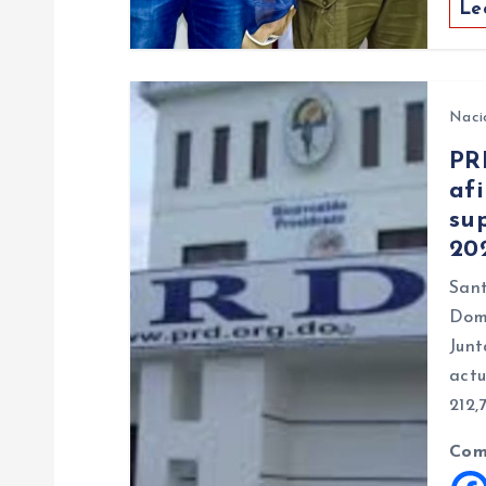
Le
n
t
Naci
r
PR
afi
a
sup
20
d
Sant
Domi
a
Junt
actu
s
212,
Com