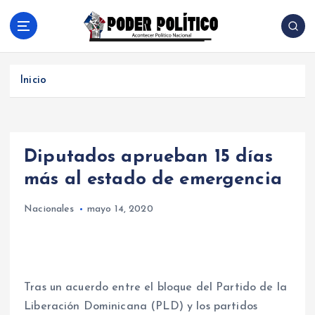
S
a
l
Acontecer Politico Nacional
t
a
Inicio
r
a
l
c
Diputados aprueban 15 días
o
n
más al estado de emergencia
t
e
Nacionales
mayo 14, 2020
n
i
d
o
Tras un acuerdo entre el bloque del Partido de la
Liberación Dominicana (PLD) y los partidos