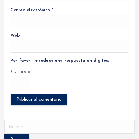
Correo electrónico
*
Web
Por favor, introduce una respuesta en dígitos:
5 − uno =
B
u
s