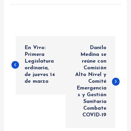
N
En Vivo:
Danilo
a
Primera
Medina se
Legislatura
reúne con
ordinaria,
Comisión
v
de jueves 14
Alto Nivel y
de marzo
Comité
e
Emergencia
s y Gestión
g
Sanitaria
Combate
a
COVID-19
c