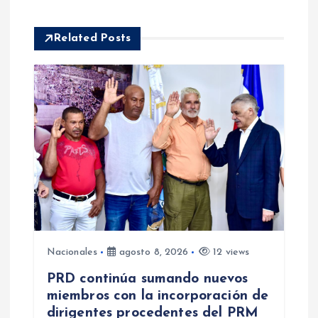
i
Related Posts
ó
n
d
e
e
n
Nacionales
agosto 8, 2026
12 views
t
PRD continúa sumando nuevos
miembros con la incorporación de
r
dirigentes procedentes del PRM