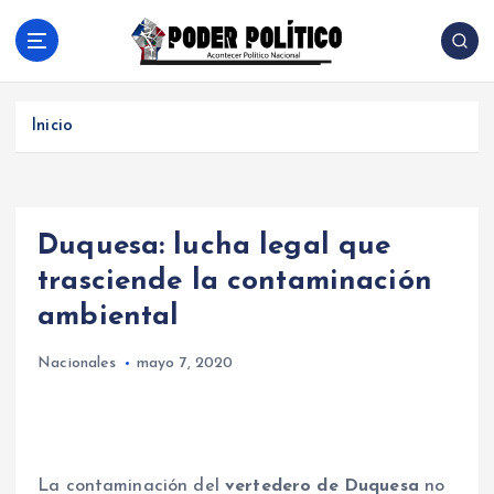
S
a
l
Acontecer Politico Nacional
t
a
Inicio
r
a
l
c
Duquesa: lucha legal que
o
n
trasciende la contaminación
t
ambiental
e
n
Nacionales
mayo 7, 2020
i
d
o
La contaminación del
vertedero de Duquesa
no