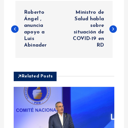
N
Roberto
Ministro de
a
Ángel ,
Salud habla
anuncia
sobre
apoyo a
situación de
v
Luis
COVID-19 en
Abinader
RD
e
g
a
Related Posts
c
i
ó