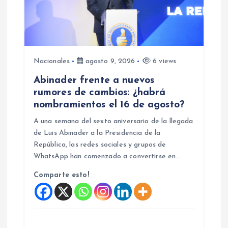
n
d
e
Nacionales
agosto 9, 2026
6 views
e
Abinader frente a nuevos
rumores de cambios: ¿habrá
n
nombramientos el 16 de agosto?
A una semana del sexto aniversario de la llegada
t
de Luis Abinader a la Presidencia de la
República, las redes sociales y grupos de
r
WhatsApp han comenzado a convertirse en…
Comparte esto!
a
d