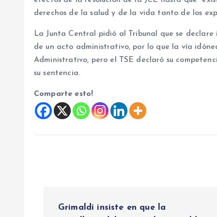
efectos de la resolución de la JCE hasta que “exis
derechos de la salud y de la vida tanto de los e
La Junta Central pidió al Tribunal que se declare
de un acto administrativo, por lo que la vía idóne
Administrativo, pero el TSE declaró su competenci
su sentencia.
Comparte esto!
N
Grimaldi insiste en que la