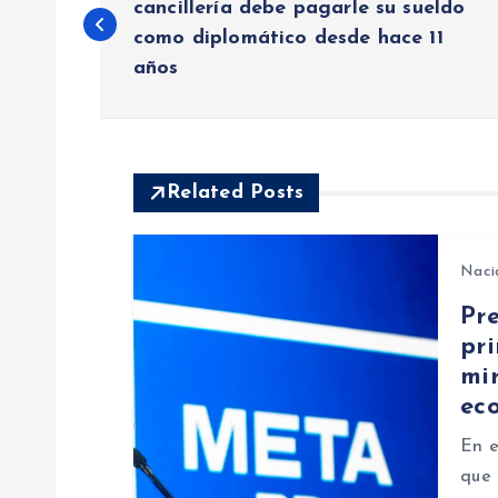
a
cancillería debe pagarle su sueldo
como diplomático desde hace 11
años
v
e
Related Posts
g
a
Naci
Pr
c
pr
mir
i
ec
ó
En e
que 