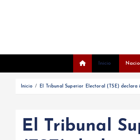
S
a
l
t
a
r
a
l
Inicio
Nacio
c
o
Inicio
El Tribunal Superior Electoral (TSE) declara
n
t
e
n
El Tribunal Su
i
d
o