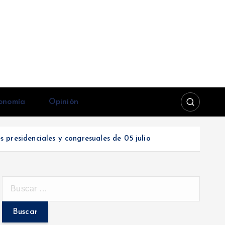
onomía
Opinión
 presidenciales y congresuales de 05 julio
B
u
s
c