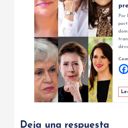
d
pre
Por 
a
part
dom
s
tran
déca
Com
Le
Deja una respuesta