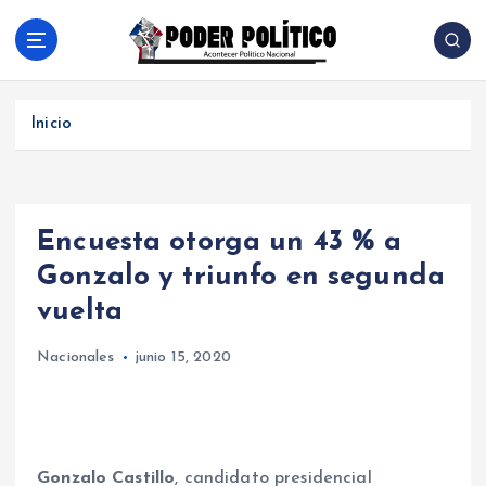
S
a
l
Acontecer Politico Nacional
t
a
Inicio
r
a
l
c
Encuesta otorga un 43 % a
o
n
Gonzalo y triunfo en segunda
t
vuelta
e
n
Nacionales
junio 15, 2020
i
d
o
Gonzalo Castillo
, candidato presidencial