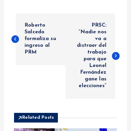
N
Roberto
PRSC:
a
Salcedo
“Nadie nos
formaliza su
va a
ingreso al
distraer del
v
PRM
trabajo
para que
e
Leonel
Fernández
g
gane las
elecciones”
a
c
i
Related Posts