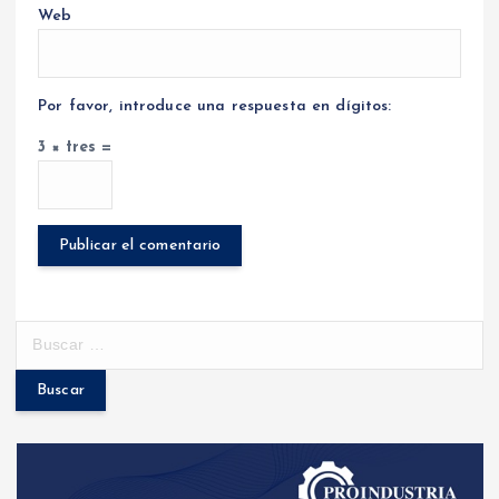
Web
Por favor, introduce una respuesta en dígitos:
3 × tres =
B
u
s
c
a
r
: