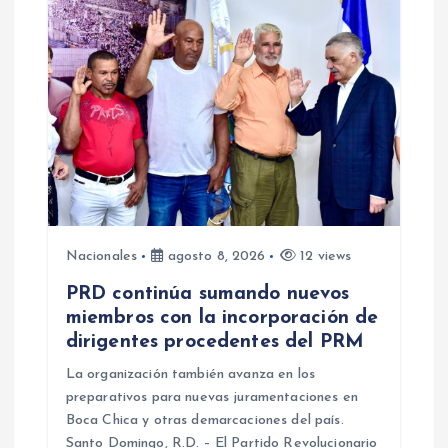
ó
n
d
e
e
n
Nacionales
agosto 8, 2026
12 views
PRD continúa sumando nuevos
t
miembros con la incorporación de
dirigentes procedentes del PRM
r
La organización también avanza en los
a
preparativos para nuevas juramentaciones en
Boca Chica y otras demarcaciones del país.
Santo Domingo, R.D. – El Partido Revolucionario