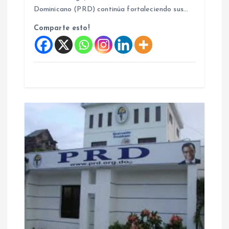
d
Dominicano (PRD) continúa fortaleciendo sus…
a
Comparte esto!
s