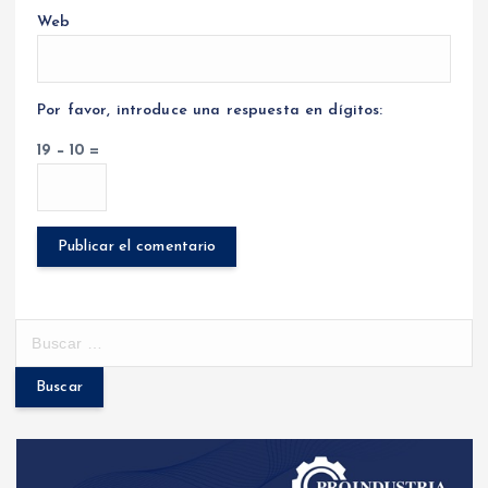
Web
Por favor, introduce una respuesta en dígitos:
19 − 10 =
B
u
s
c
a
r
: