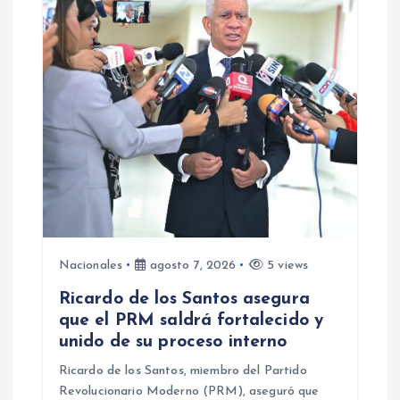
n
d
e
e
n
t
r
Nacionales
agosto 7, 2026
5 views
Ricardo de los Santos asegura
a
que el PRM saldrá fortalecido y
unido de su proceso interno
d
Ricardo de los Santos, miembro del Partido
Revolucionario Moderno (PRM), aseguró que