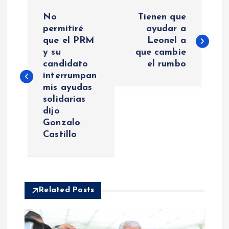
N
No
Tienen que
a
permitiré
ayudar a
que el PRM
Leonel a
y su
que cambie
v
candidato
el rumbo
interrumpan
e
mis ayudas
solidarias
g
dijo
Gonzalo
a
Castillo
c
i
Related Posts
ó