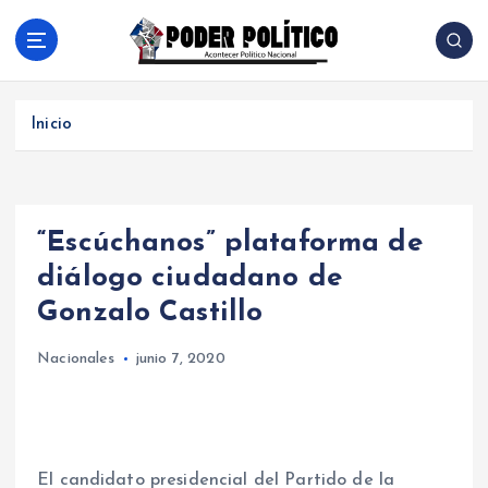
S
a
l
Acontecer Politico Nacional
t
a
Inicio
r
a
l
c
“Escúchanos” plataforma de
o
n
diálogo ciudadano de
t
Gonzalo Castillo
e
n
Nacionales
junio 7, 2020
i
d
o
El candidato presidencial del Partido de la