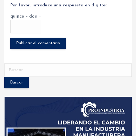
Por favor, introduce una respuesta en dígitos:
quince − dos =
B
u
s
c
a
r
: