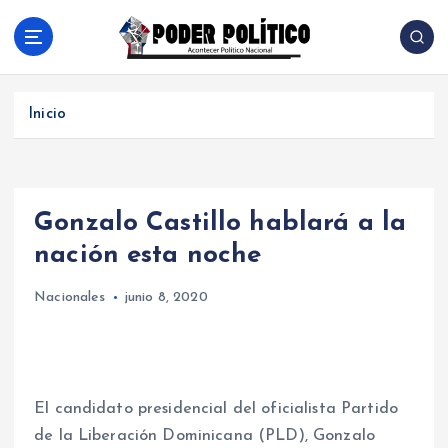
S
a
l
Acontecer Politico Nacional
t
a
Inicio
r
a
l
c
Gonzalo Castillo hablará a la
o
n
nación esta noche
t
e
Nacionales
junio 8, 2020
n
i
d
o
El candidato presidencial del oficialista Partido
de la Liberación Dominicana (PLD), Gonzalo