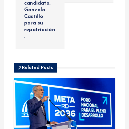
candidato,
c
Gonzalo
Castillo
i
para su
repatriación
ó
.
n
d
Related Posts
e
e
n
t