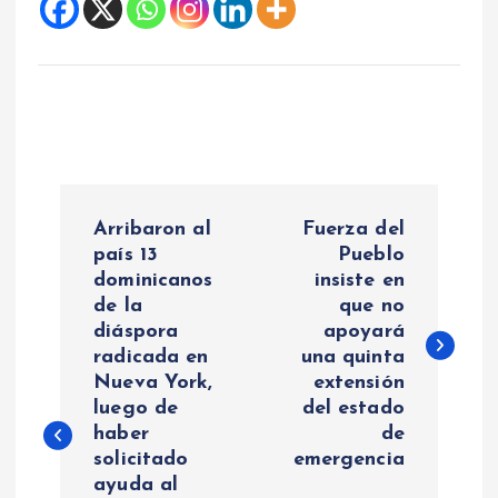
N
Arribaron al
Fuerza del
a
país 13
Pueblo
dominicanos
insiste en
de la
que no
v
diáspora
apoyará
radicada en
una quinta
e
Nueva York,
extensión
luego de
del estado
g
haber
de
solicitado
emergencia
a
ayuda al