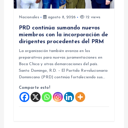
e
n
Nacionales
agosto 8, 2026
12 views
PRD continúa sumando nuevos
t
miembros con la incorporación de
dirigentes procedentes del PRM
r
La organización también avanza en los
a
preparativos para nuevas juramentaciones en
Boca Chica y otras demarcaciones del país.
d
Santo Domingo, R.D. – El Partido Revolucionario
Dominicano (PRD) continúa fortaleciendo sus…
a
Comparte esto!
s