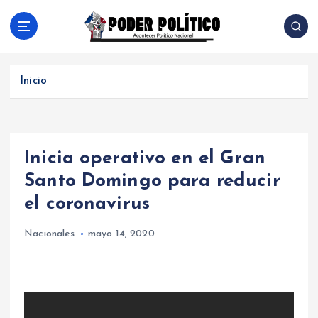
S
a
l
Acontecer Politico Nacional
t
a
Inicio
r
a
l
c
Inicia operativo en el Gran
o
n
Santo Domingo para reducir
t
el coronavirus
e
n
Nacionales
mayo 14, 2020
i
d
o