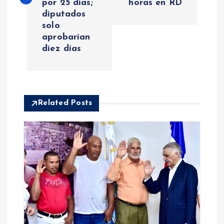
por 25 días;
horas en RD
e
diputados
solo
g
aprobarían
diez días
a
c
i
Related Posts
ó
n
d
e