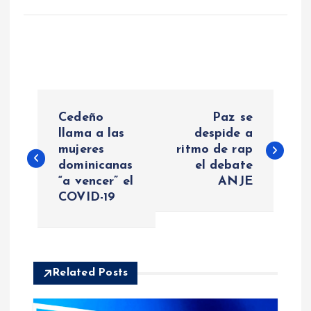
N
Cedeño
Paz se
a
llama a las
despide a
mujeres
ritmo de rap
dominicanas
el debate
v
“a vencer” el
ANJE
COVID-19
e
g
a
Related Posts
c