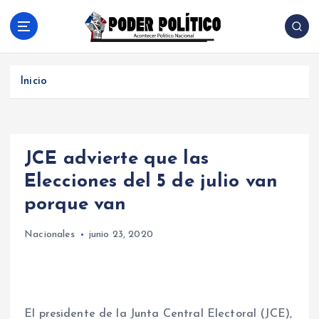
S
a
l
Acontecer Politico Nacional
t
a
Inicio
r
a
l
c
JCE advierte que las
o
n
Elecciones del 5 de julio van
t
porque van
e
n
Nacionales
junio 23, 2020
i
d
o
El presidente de la Junta Central Electoral (JCE),