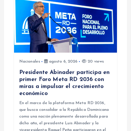
i
ó
n
d
Nacionales
agosto 6, 2026
20 views
e
Presidente Abinader participa en
primer Foro Meta RD 2036 con
e
miras a impulsar el crecimiento
económico
n
En el marco de la plataforma Meta RD 2036,
que busca consolidar a la República Dominicana
t
como una nación plenamente desarrollada para
dicho año, el presidente Luis Abinader y la
r
vicepresidenta Raquel Peña participaron en el