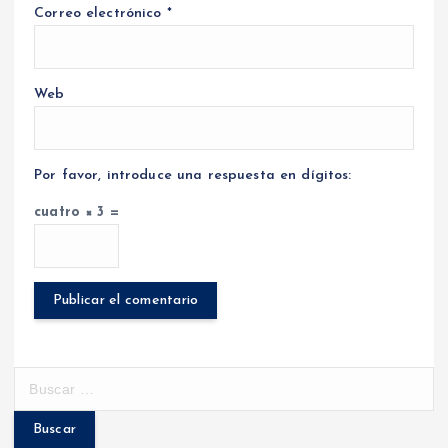
Correo electrónico
*
Web
Por favor, introduce una respuesta en dígitos:
cuatro × 3 =
B
u
s
c