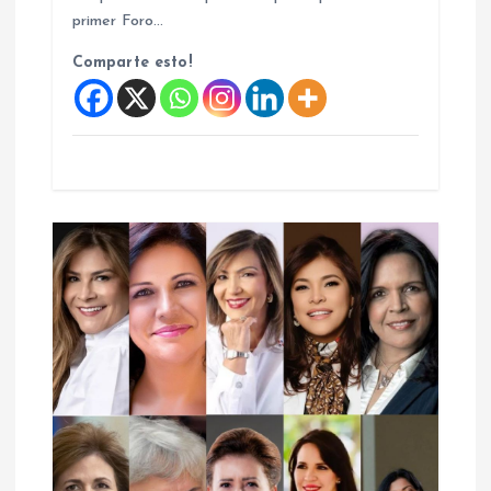
primer Foro…
a
Comparte esto!
d
a
s