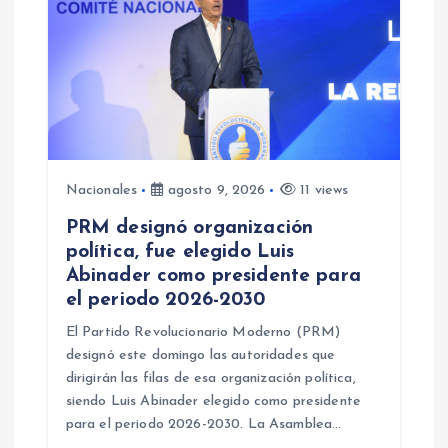
d
e
e
n
Nacionales
agosto 9, 2026
11 views
PRM designó organización
t
política, fue elegido Luis
Abinader como presidente para
r
el periodo 2026-2030
a
El Partido Revolucionario Moderno (PRM)
designó este domingo las autoridades que
d
dirigirán las filas de esa organización política,
siendo Luis Abinader elegido como presidente
para el periodo 2026-2030. La Asamblea…
a