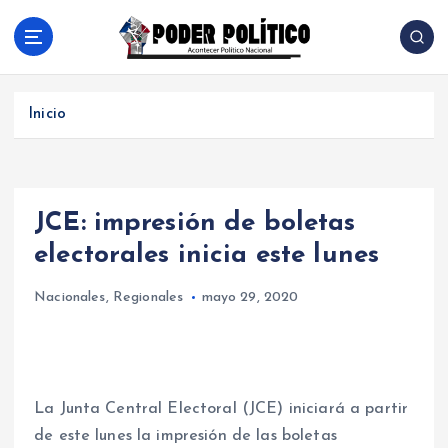
S
a
l
Acontecer Politico Nacional
t
a
Inicio
r
a
l
c
JCE: impresión de boletas
o
n
electorales inicia este lunes
t
e
Nacionales
,
Regionales
mayo 29, 2020
n
i
d
o
La Junta Central Electoral (JCE) iniciará a partir
de este lunes la impresión de las boletas