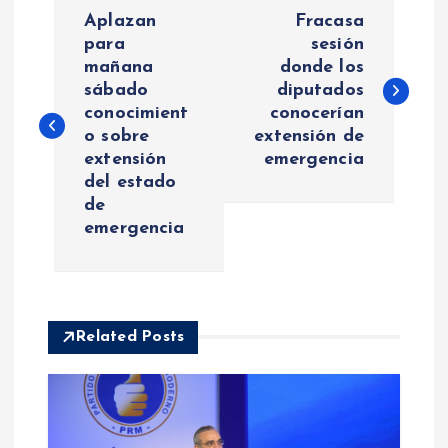
N
Aplazan
Fracasa
a
para
sesión
mañana
donde los
sábado
diputados
v
conocimient
conocerían
o sobre
extensión de
e
extensión
emergencia
del estado
g
de
emergencia
a
c
i
Related Posts
ó
n