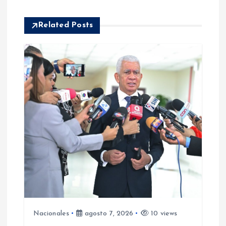
c
i
Related Posts
ó
n
d
e
e
n
t
Nacionales
agosto 7, 2026
10 views