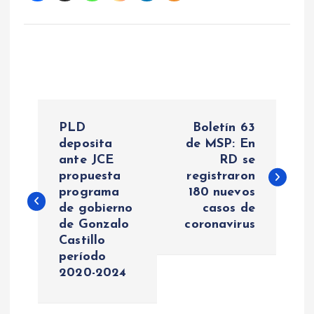
N
PLD
Boletín 63
a
deposita
de MSP: En
ante JCE
RD se
propuesta
registraron
v
programa
180 nuevos
de gobierno
casos de
e
de Gonzalo
coronavirus
Castillo
g
período
2020-2024
a