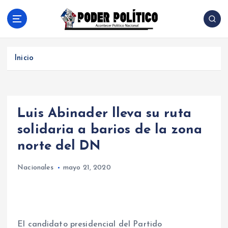
S
a
l
Acontecer Politico Nacional
t
a
Inicio
r
a
l
c
Luis Abinader lleva su ruta
o
n
solidaria a barios de la zona
t
norte del DN
e
n
Nacionales
mayo 21, 2020
i
d
o
El candidato presidencial del Partido