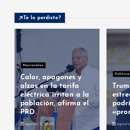
Te lo perdiste?
Na
P
Política internacional
y
pa
Trump dice que el
F
 la
estrecho de Ormuz
co
 el
podría reabrirse
el
«pronto»
e
agosto 7, 2026
a