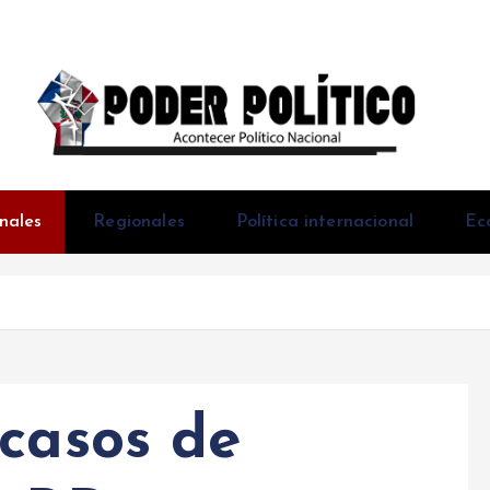
Acontecer Politico Nacional
nales
Regionales
Política internacional
Ec
 casos de