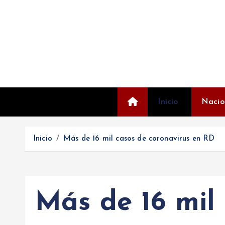
S
a
l
t
a
r
a
l
Inicio
Nacio
c
o
Inicio
Más de 16 mil casos de coronavirus en RD
n
t
e
n
Más de 16 mil
i
d
o