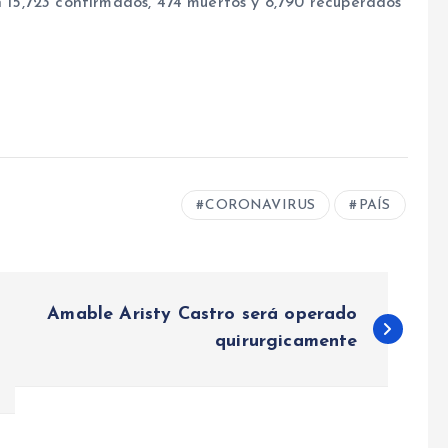
on 15,723 confirmados, 474 muertos y 8,790 recuperados
CORONAVIRUS
PAÍS
Amable Aristy Castro será operado
quirurgicamente