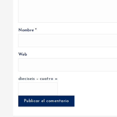
Nombre
*
Web
dieciseis − cuatro =