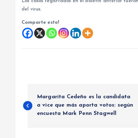
Los casos registrados en el boletín anterior fuer
del virus.
Comparte esto!
N
Margarita Cedeño es la candidata
a
a vice que más aporta votos: según
encuesta Mark Penn Stagwell
v