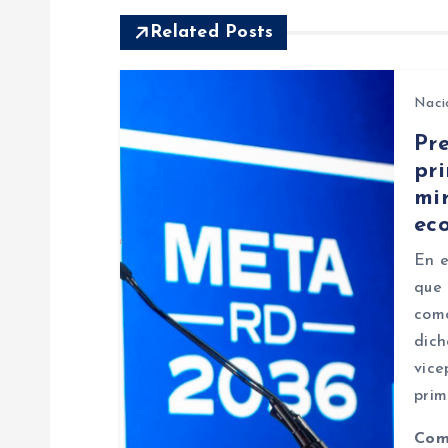
e
Related Posts
g
Naci
a
Pr
pr
c
mir
ec
i
En e
ó
que 
como
n
dich
vice
d
prim
Com