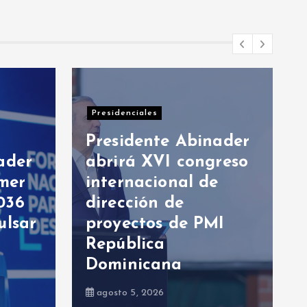
Nacionales
binader
ongreso
Estudio sobre la
l de
realidad política
dominicana
 PMI
identifica a diez
mujeres con alto
perfil presidencial
agosto 5, 2026