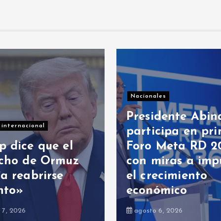
Presidenciales
cionales
Presidente A
residente Abinader
abrirá XVI c
rticipa en primer
internaciona
oro Meta RD 2036
dirección de
n miras a impulsar
proyectos de
 crecimiento
República
conómico
Dominicana
gosto 6, 2026
agosto 5, 2026