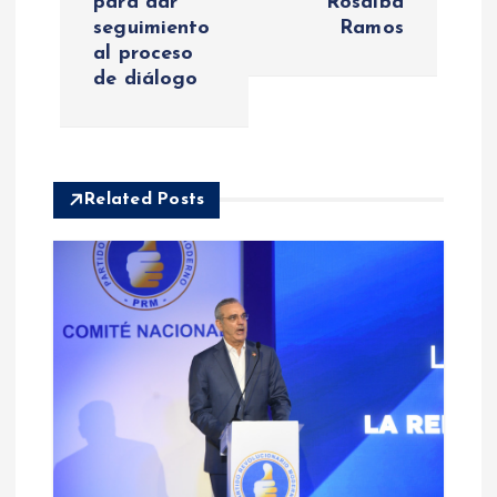
para dar
Rosalba
a
seguimiento
Ramos
al proceso
c
de diálogo
i
ó
Related Posts
n
d
e
e
n