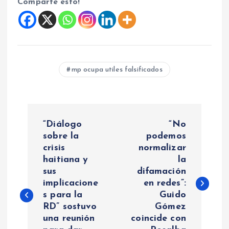
Comparte esto!
mp ocupa utiles falsificados
N
“Diálogo
“No
a
sobre la
podemos
crisis
normalizar
haitiana y
la
v
sus
difamación
implicacione
en redes”:
e
s para la
Guido
RD” sostuvo
Gómez
g
una reunión
coincide con