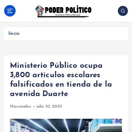
S
a
l
Acontecer Politico Nacional
t
a
Inicio
r
a
l
c
Ministerio Público ocupa
o
n
3,800 artículos escolares
t
falsificados en tienda de la
e
n
avenida Duarte
i
d
Nacionales
julio 30, 2025
o