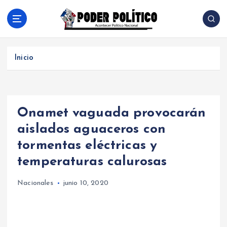
S
a
l
Acontecer Politico Nacional
t
a
Inicio
r
a
l
c
Onamet vaguada provocarán
o
n
aislados aguaceros con
t
tormentas eléctricas y
e
n
temperaturas calurosas
i
d
Nacionales
junio 10, 2020
o