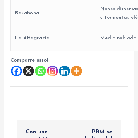
Nubes dispersa
Barahona
y tormentas elé
La Altagracia
Medio nublado 
Comparte esto!
N
Con una
PRM se