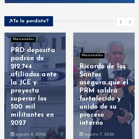
Te lo perdiste?
Nacionales
Nacionales
PRM designó
organización
Abinader
política, fue
frente a
elegido Luis
nuevos
Abinader
rumores de
como
cambios:
presidente
¿habrá
para el
nombramiento
periodo 2026-
s el 16 de
2030
agosto?
agosto 9, 2026
agosto 9, 2026