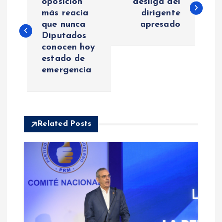
a
oposición
desliga del
más reacia
dirigente
que nunca
apresado
v
Diputados
conocen hoy
e
estado de
emergencia
g
a
c
Related Posts
i
ó
n