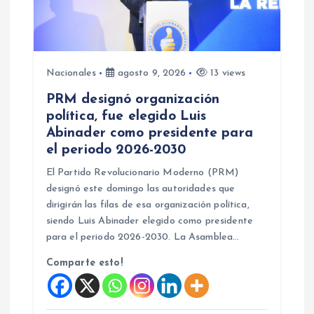
d
e
e
Nacionales
agosto 9, 2026
13 views
PRM designó organización
n
política, fue elegido Luis
Abinader como presidente para
t
el periodo 2026-2030
r
El Partido Revolucionario Moderno (PRM)
designó este domingo las autoridades que
a
dirigirán las filas de esa organización política,
siendo Luis Abinader elegido como presidente
d
para el periodo 2026-2030. La Asamblea…
Comparte esto!
a
s