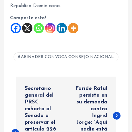
República Dominicana.
Comparte esto!
ABINADER CONVOCA CONSEJO NACIONAL
N
Secretario
Faride Raful
a
general del
persiste en
PRSC
su demanda
exhorta al
contra
v
Senado a
Ingrid
preservar el
Jorge: “Aquí
e
artículo 226
nadie está