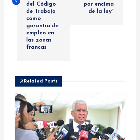
del Código
por encima
g
de Trabajo
de la ley”
como
a
garantía de
empleo en
c
las zonas
francas
i
ó
Related Posts
n
d
e
e