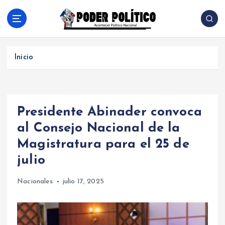
S
a
l
Acontecer Politico Nacional
t
a
Inicio
r
a
l
c
Presidente Abinader convoca
o
n
al Consejo Nacional de la
t
Magistratura para el 25 de
e
n
julio
i
d
Nacionales
julio 17, 2025
o