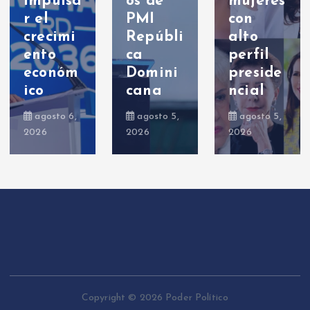
impulsa
os de
mujeres
r el
PMI
con
crecimi
Repúbli
alto
ento
ca
perfil
económ
Domini
preside
ico
cana
ncial
agosto 6,
agosto 5,
agosto 5,
2026
2026
2026
Copyright © 2026 Poder Político