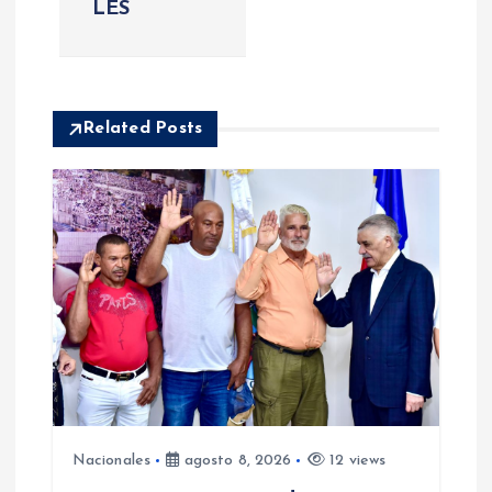
LES
d
e
e
Related Posts
n
t
r
a
d
a
Nacionales
agosto 8, 2026
12 views