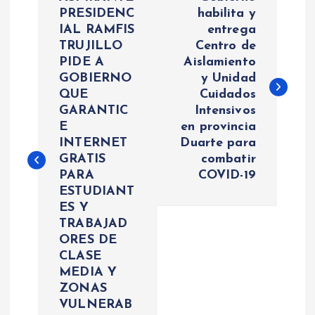
a
PRESIDENC
habilita y
IAL RAMFIS
entrega
TRUJILLO
‪Centro de
v
PIDE A
Aislamiento
GOBIERNO
y Unidad
e
QUE
Cuidados
GARANTIC
Intensivos
g
E
en provincia
INTERNET
Duarte para‬
a
GRATIS
combatir
PARA
COVID-19
c
ESTUDIANT
ES Y
i
TRABAJAD
ORES DE
ó
CLASE
MEDIA Y
n
ZONAS
VULNERAB