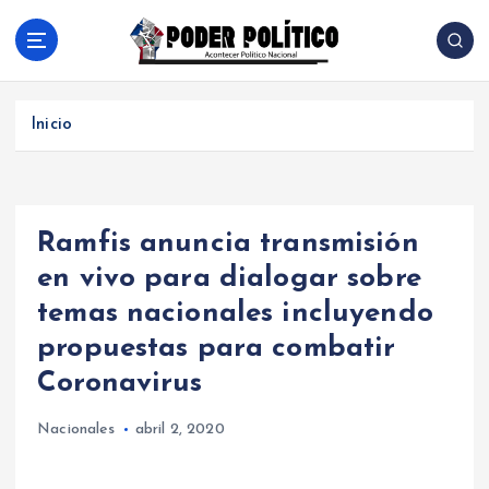
S
a
l
Acontecer Politico Nacional
t
a
Inicio
r
a
l
c
Ramfis anuncia transmisión
o
n
en vivo para dialogar sobre
t
temas nacionales incluyendo
e
n
propuestas para combatir
i
Coronavirus
d
o
Nacionales
abril 2, 2020