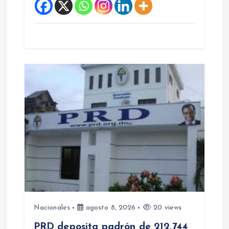
s
Nacionales
agosto 8, 2026
20 views
PRD deposita padrón de 212,744