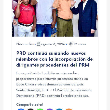
d
e
e
n
Nacionales
agosto 8, 2026
12 views
t
PRD continúa sumando nuevos
miembros con la incorporación de
r
dirigentes procedentes del PRM
a
La organización también avanza en los
preparativos para nuevas juramentaciones en
d
Boca Chica y otras demarcaciones del país.
Santo Domingo, R.D. – El Partido Revolucionario
Dominicano (PRD) continúa fortaleciendo sus…
a
Comparte esto!