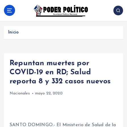
S
a
l
Acontecer Politico Nacional
t
a
Inicio
r
a
l
c
Repuntan muertes por
o
n
COVID-19 en RD; Salud
t
reporta 8 y 332 casos nuevos
e
n
Nacionales
mayo 22, 2020
i
d
o
SANTO DOMINGO.- El Ministerio de Salud de la