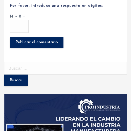
Por favor, introduce una respuesta en dígitos:
14 − 8 =
B
u
s
c
a
r
: