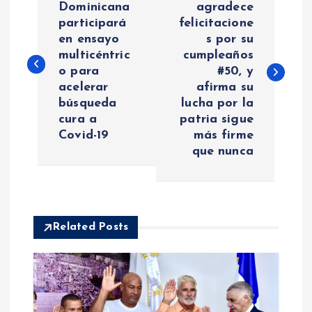
a
Dominicana
agradece
participará
felicitacione
en ensayo
s por su
v
multicéntric
cumpleaños
o para
#50, y
e
acelerar
afirma su
búsqueda
lucha por la
g
cura a
patria sigue
Covid-19
más firme
a
que nunca
c
i
Related Posts
ó
n