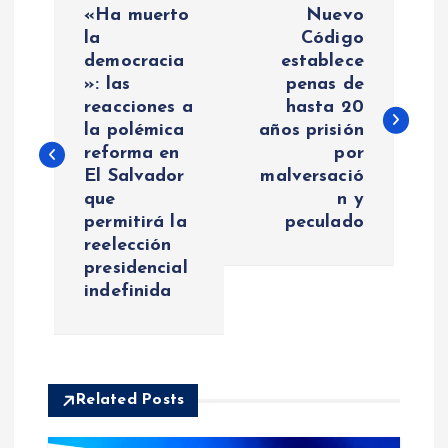
«Ha muerto
Nuevo
a
la
Código
democracia
establece
»: las
penas de
v
reacciones a
hasta 20
la polémica
años prisión
e
reforma en
por
El Salvador
malversació
g
que
n y
permitirá la
peculado
a
reelección
presidencial
c
indefinida
i
ó
Related Posts
n