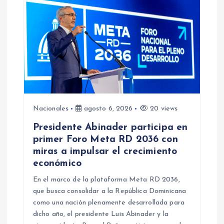
d
e
e
n
Nacionales
agosto 6, 2026
20 views
t
Presidente Abinader participa en
r
primer Foro Meta RD 2036 con
miras a impulsar el crecimiento
a
económico
En el marco de la plataforma Meta RD 2036,
d
que busca consolidar a la República Dominicana
como una nación plenamente desarrollada para
a
dicho año, el presidente Luis Abinader y la