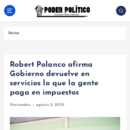
S
a
l
Acontecer Politico Nacional
t
a
Inicio
r
a
l
c
Robert Polanco afirma
o
n
Gobierno devuelve en
t
servicios lo que la gente
e
n
paga en impuestos
i
d
Nacionales
agosto 2, 2025
o