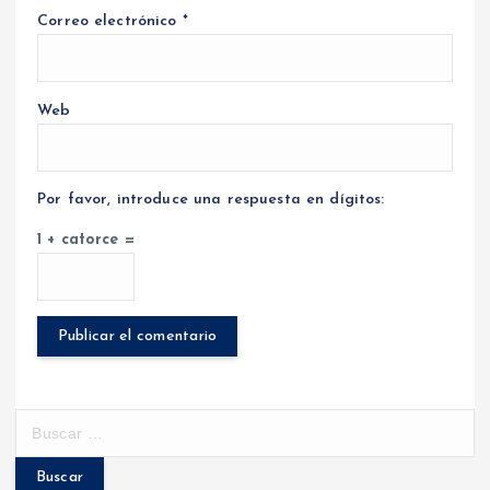
Correo electrónico
*
Web
Por favor, introduce una respuesta en dígitos:
1 + catorce =
B
u
s