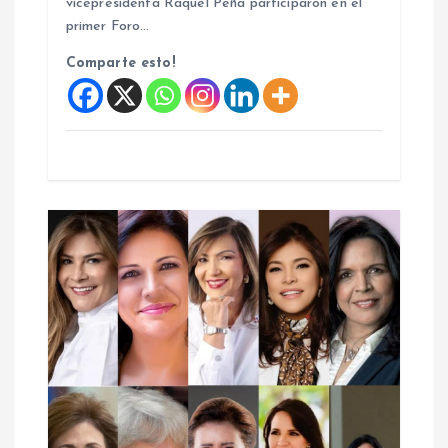
vicepresidenta Raquel Peña participaron en el
s
primer Foro…
Comparte esto!