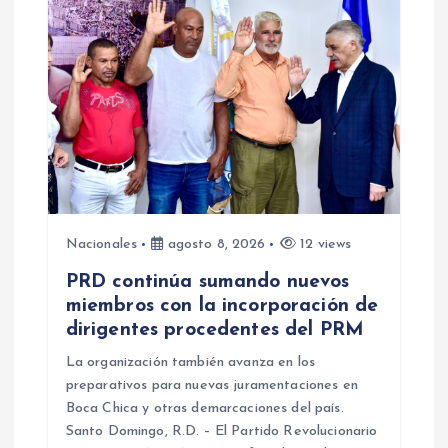
d
e
e
n
t
Nacionales
agosto 8, 2026
12 views
r
PRD continúa sumando nuevos
miembros con la incorporación de
a
dirigentes procedentes del PRM
d
La organización también avanza en los
preparativos para nuevas juramentaciones en
Boca Chica y otras demarcaciones del país.
a
Santo Domingo, R.D. – El Partido Revolucionario