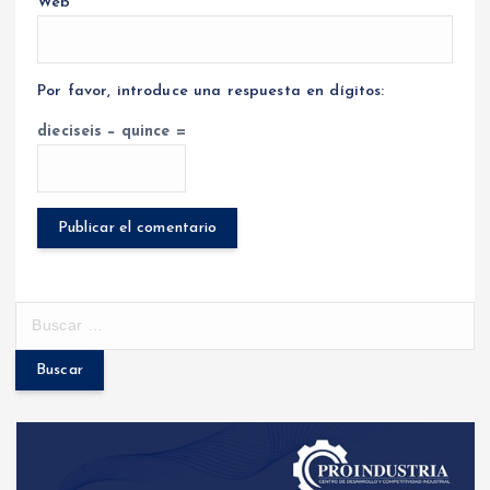
Web
Por favor, introduce una respuesta en dígitos:
dieciseis − quince =
B
u
s
c
a
r
: