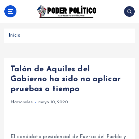
S
a
l
Acontecer Politico Nacional
t
a
Inicio
r
a
l
c
Talón de Aquiles del
o
n
Gobierno ha sido no aplicar
t
pruebas a tiempo
e
n
Nacionales
mayo 10, 2020
i
d
o
El candidato presidencial de Fuerza del Pueblo y