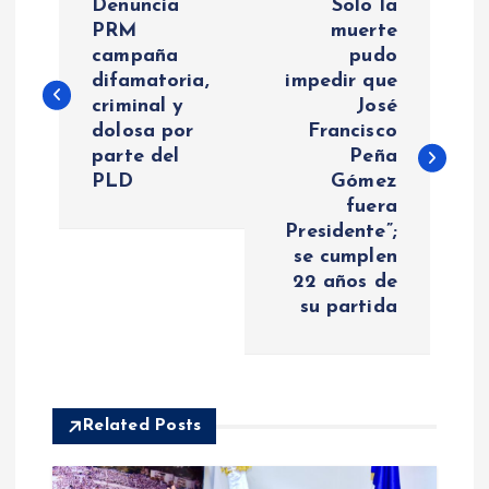
Denuncia
“Solo la
a
PRM
muerte
campaña
pudo
difamatoria,
impedir que
v
criminal y
José
dolosa por
Francisco
e
parte del
Peña
PLD
Gómez
g
fuera
Presidente”;
a
se cumplen
22 años de
c
su partida
i
ó
Related Posts
n