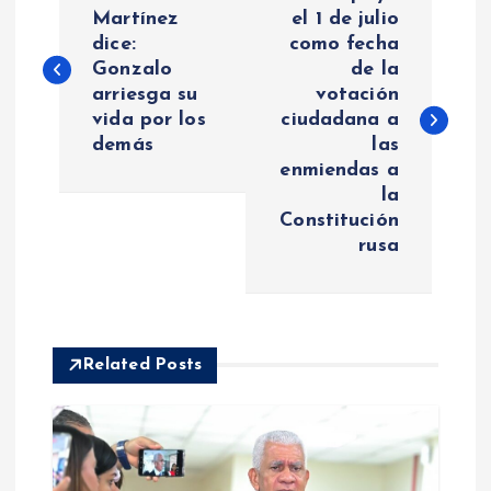
a
Martínez
el 1 de julio
dice:
como fecha
Gonzalo
de la
v
arriesga su
votación
vida por los
ciudadana a
e
demás
las
enmiendas a
g
la
Constitución
a
rusa
c
i
Related Posts
ó
n