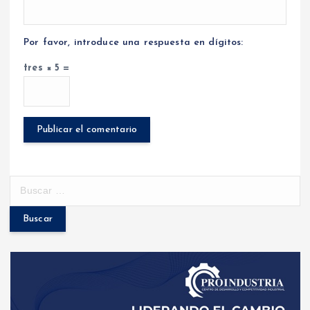
Por favor, introduce una respuesta en dígitos:
tres × 5 =
B
u
s
c
a
r
: