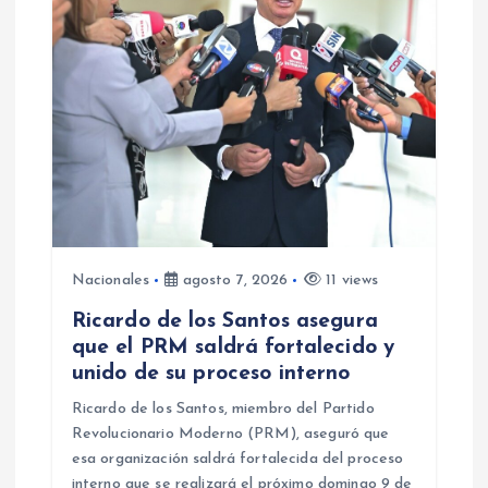
d
e
e
n
t
r
Nacionales
agosto 7, 2026
11 views
Ricardo de los Santos asegura
a
que el PRM saldrá fortalecido y
unido de su proceso interno
d
Ricardo de los Santos, miembro del Partido
a
Revolucionario Moderno (PRM), aseguró que
esa organización saldrá fortalecida del proceso
interno que se realizará el próximo domingo 9 de