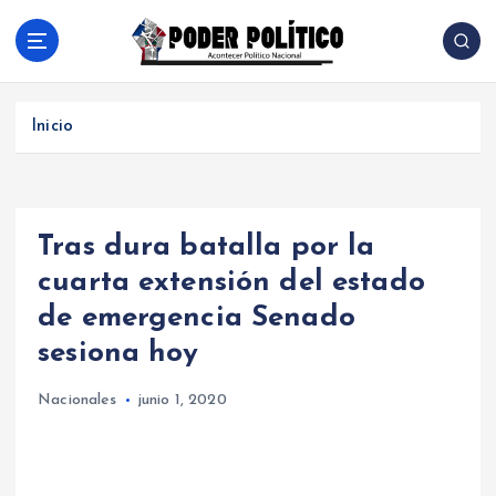
S
a
l
Acontecer Politico Nacional
t
a
Inicio
r
a
l
c
Tras dura batalla por la
o
n
cuarta extensión del estado
t
de emergencia Senado
e
n
sesiona hoy
i
d
Nacionales
junio 1, 2020
o