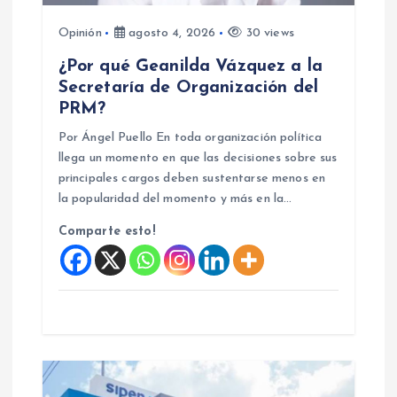
e
Opinión
agosto 4, 2026
30 views
e
¿Por qué Geanilda Vázquez a la
Secretaría de Organización del
n
PRM?
Por Ángel Puello En toda organización política
t
llega un momento en que las decisiones sobre sus
principales cargos deben sustentarse menos en
r
la popularidad del momento y más en la…
a
Comparte esto!
d
a
s