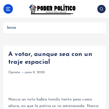
S
a
l
Acontecer Politico Nacional
t
a
Inicio
r
a
l
c
A votar, aunque sea con un
o
n
traje espacial
t
e
Opinión
junio 8, 2020
n
i
d
o
Nunca un voto había tenido tanto peso como
ahora, en que la patria se ve amenazada. Nunca