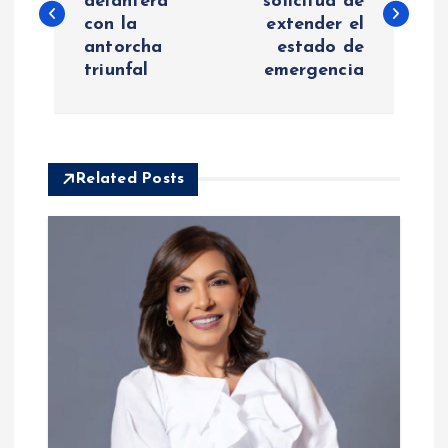
delantera
solicitud de
con la
extender el
v
antorcha
estado de
triunfal
emergencia
e
g
a
Related Posts
c
i
ó
n
d