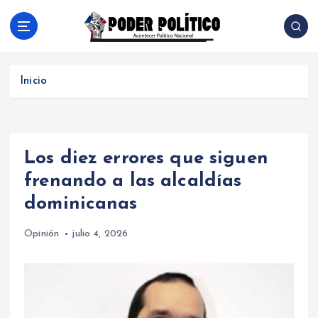
S
a
l
Acontecer Politico Nacional
t
a
Inicio
r
a
l
c
Los diez errores que siguen
o
n
frenando a las alcaldías
t
dominicanas
e
n
Opinión
julio 4, 2026
i
d
o