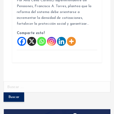
Por Ana Celia CatilloEl superintendente de
Pensiones, Francisco A. Torres, plantea que la
reforma del sistema debe orientarse a
incrementar la densidad de cotizaciones,
fortalecer la protección social y garantizar…
Comparte esto!
B
u
s
c
a
r