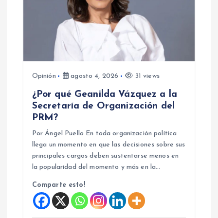
n
d
e
Opinión
agosto 4, 2026
31 views
e
¿Por qué Geanilda Vázquez a la
n
Secretaría de Organización del
PRM?
t
Por Ángel Puello En toda organización política
llega un momento en que las decisiones sobre sus
r
principales cargos deben sustentarse menos en
la popularidad del momento y más en la…
a
Comparte esto!
d