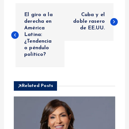
N
El giro a la
Cuba y el
a
derecha en
doble rasero
América
de EE.UU.
Latina:
v
¿Tendencia
o péndulo
e
político?
g
a
Related Posts
c
i
ó