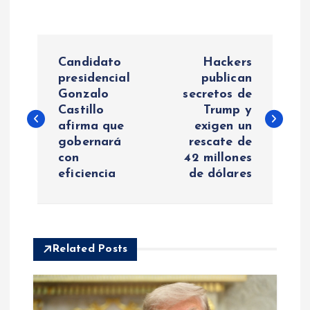
N
Candidato
Hackers
a
presidencial
publican
Gonzalo
secretos de
Castillo
Trump y
v
afirma que
exigen un
gobernará
rescate de
e
con
42 millones
eficiencia
de dólares
g
a
c
Related Posts
i