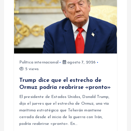
ó
n
d
e
e
Política internacional
agosto 7, 2026
5 views
n
Trump dice que el estrecho de
Ormuz podría reabrirse «pronto»
t
El presidente de Estados Unidos, Donald Trump,
r
dijo el jueves que el estrecho de Ormuz, una vía
marítima estratégica que Teherán mantiene
a
cerrada desde el inicio de la guerra con Irán,
podría reabrirse «pronto». En…