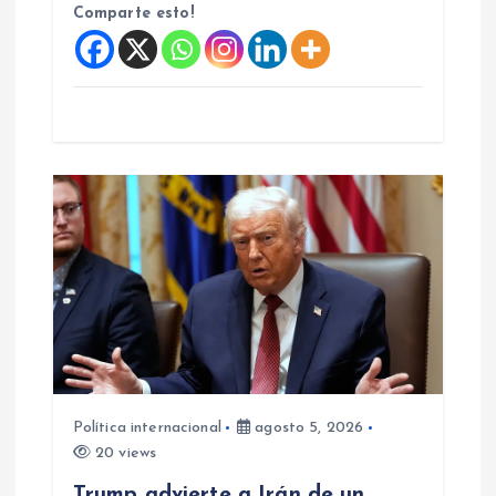
d
Comparte esto!
a
s
Política internacional
agosto 5, 2026
20 views
Trump advierte a Irán de un