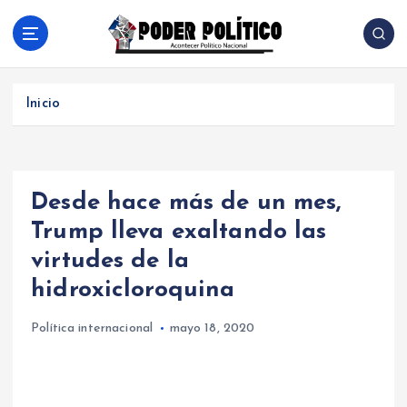
S
a
l
Acontecer Politico Nacional
t
a
Inicio
r
a
l
c
Desde hace más de un mes,
o
n
Trump lleva exaltando las
t
virtudes de la
e
n
hidroxicloroquina
i
d
Política internacional
mayo 18, 2020
o