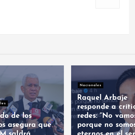
ales
el Arbaje
onde a crítico en
Política internacional
s: “No vamos
ue no somos
Trump dice que 
os en el servicio
estrecho de Or