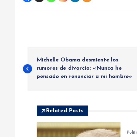
N
Michelle Obama desmiente los
a
rumores de divorcio: «Nunca he
pensado en renunciar a mi hombre»
v
e
Related Posts
g
Polít