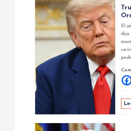
a
Tr
Or
c
El p
i
dijo
marí
ó
cerr
podr
n
Com
d
e
Le
e