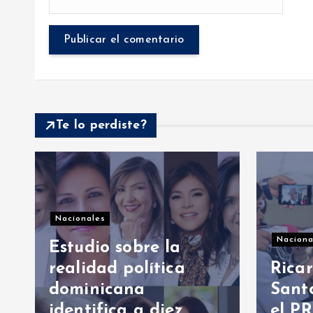
Te lo perdiste?
Nacion
Raqu
Nacionales
resp
Ricardo de los
rede
Santos asegura que
porq
el PRM saldrá
etern