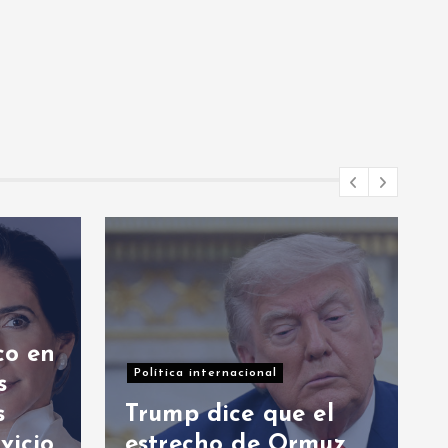
Nacionales
Presidente Abinader
participa en primer
el
Foro Meta RD 2036
muz
con miras a impulsar