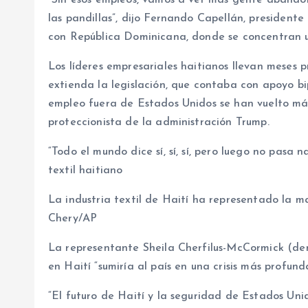
“Sin esos empleos, vamos a ver más gente abandon
las pandillas”, dijo Fernando Capellán, presidente
con República Dominicana, donde se concentran un
Los líderes empresariales haitianos llevan meses
extienda la legislación, que contaba con apoyo bi
empleo fuera de Estados Unidos se han vuelto má
proteccionista de la administración Trump.
“Todo el mundo dice sí, sí, sí, pero luego no pasa 
textil haitiano
La industria textil de Haití ha representado la m
Chery/AP
La representante Sheila Cherfilus-McCormick (de
en Haití “sumiría al país en una crisis más profund
“El futuro de Haití y la seguridad de Estados Un