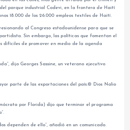
ada en las calles, más gente atraída por el crimen y
 del parque industrial Codevi, en la frontera de Haití
os 18.000 de los 26.000 empleos textiles de Haití.
 presionando al Congreso estadounidense para que se
partidista. Sin embargo, las políticas que fomentan el
s difíciles de promover en medio de la agenda
nada”, dijo Georges Sassine, un veterano ejecutivo
ayor parte de las exportaciones del país.© Dios Nalio
mócrata por Florida) dijo que terminar el programa
a”.
idos dependen de ello”, añadió en un comunicado.