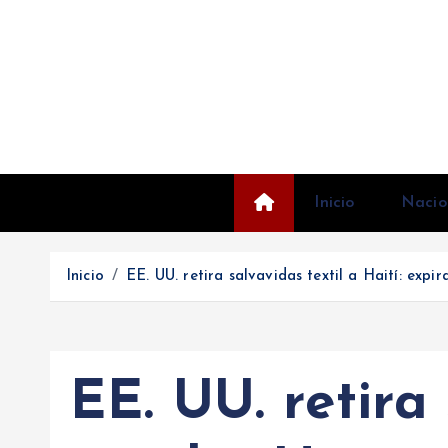
S
a
l
t
a
r
a
l
Inicio
Nacio
c
o
Inicio
EE. UU. retira salvavidas textil a Haití: e
n
t
e
n
EE. UU. retira
i
d
o