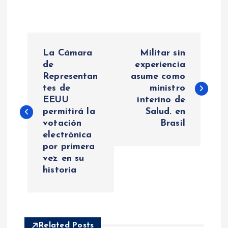
N
La Cámara
Militar sin
a
de
experiencia
Representan
asume como
tes de
ministro
v
EEUU
interino de
permitirá la
Salud. en
e
votación
Brasil
electrónica
g
por primera
vez en su
a
historia
c
i
Related Posts