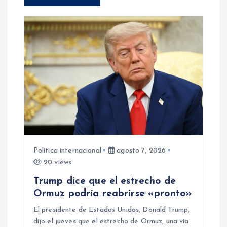
ó
n
d
e
e
n
Política internacional
agosto 7, 2026
t
20 views
Trump dice que el estrecho de
r
Ormuz podría reabrirse «pronto»
a
El presidente de Estados Unidos, Donald Trump,
dijo el jueves que el estrecho de Ormuz, una vía