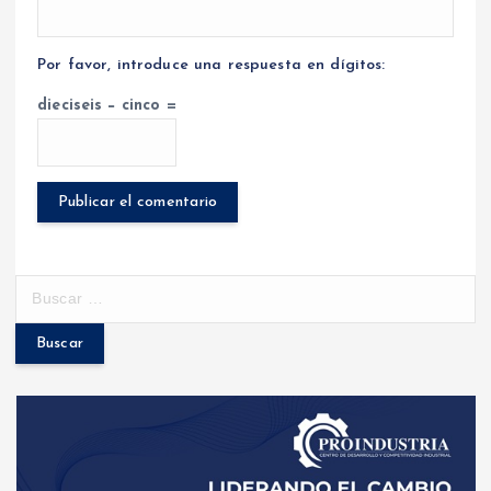
Por favor, introduce una respuesta en dígitos:
dieciseis − cinco =
B
u
s
c
a
r
: