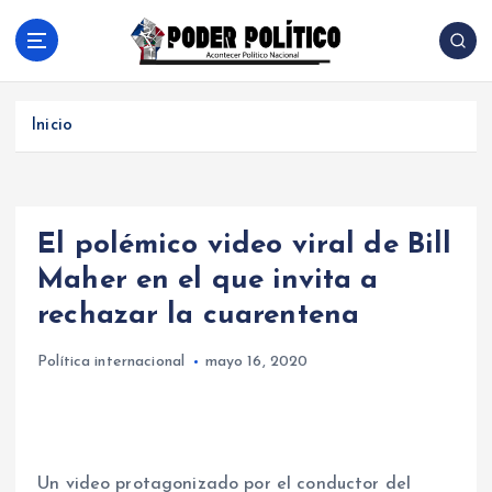
S
a
l
Acontecer Politico Nacional
t
a
Inicio
r
a
l
c
El polémico video viral de Bill
o
n
Maher en el que invita a
t
rechazar la cuarentena
e
n
Política internacional
mayo 16, 2020
i
d
o
Un video protagonizado por el conductor del