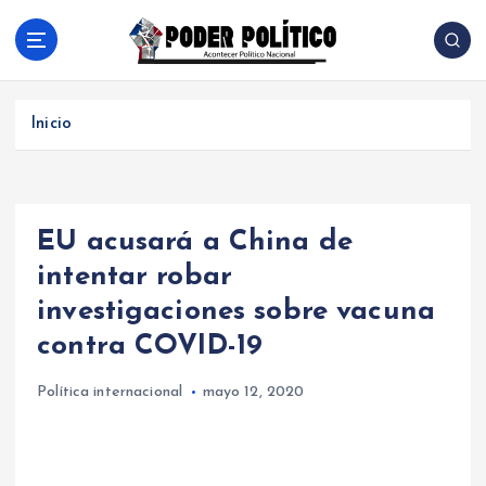
S
a
l
Acontecer Politico Nacional
t
a
Inicio
r
a
l
c
EU acusará a China de
o
n
intentar robar
t
investigaciones sobre vacuna
e
n
contra COVID-19
i
d
Política internacional
mayo 12, 2020
o