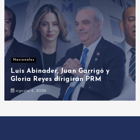
Presidenciales
Presidente Abinader abrirá XVI
congreso internacional de dirección
de proyectos de PMI República
Dominicana
agosto 5, 2026