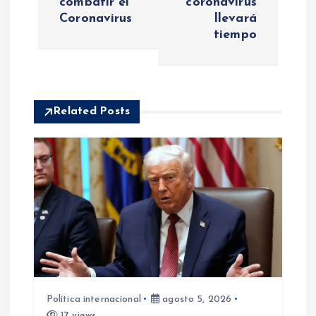
combatir el
coronavirus
Coronavirus
llevará
e
tiempo
g
a
Related Posts
c
i
ó
n
d
e
Política internacional
agosto 5, 2026
17 views