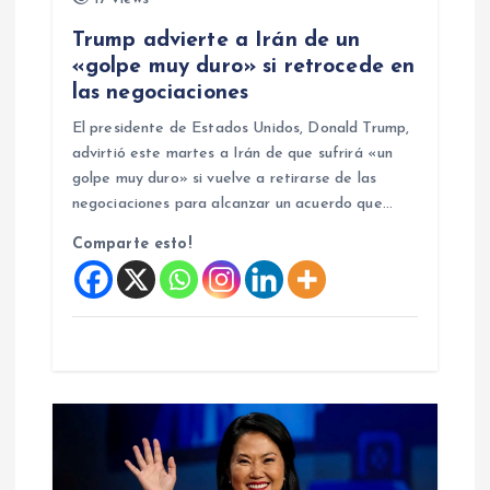
e
Trump advierte a Irán de un
«golpe muy duro» si retrocede en
n
las negociaciones
El presidente de Estados Unidos, Donald Trump,
t
advirtió este martes a Irán de que sufrirá «un
golpe muy duro» si vuelve a retirarse de las
r
negociaciones para alcanzar un acuerdo que…
a
Comparte esto!
d
a
s