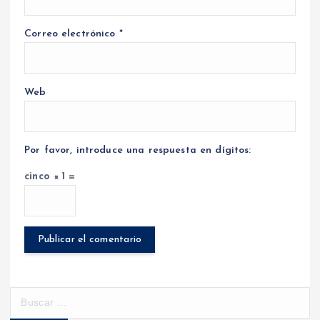
Correo electrónico
*
Web
Por favor, introduce una respuesta en dígitos:
cinco × 1 =
B
u