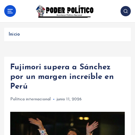
S
a
l
Acontecer Politico Nacional
t
a
Inicio
r
a
l
c
Fujimori supera a Sánchez
o
n
por un margen increíble en
t
Perú
e
n
Política internacional
junio 11, 2026
i
d
o