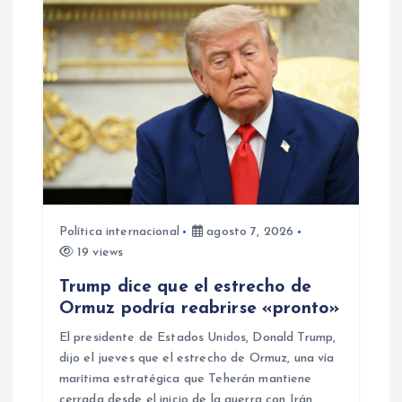
d
e
e
n
t
Política internacional
agosto 7, 2026
r
19 views
Trump dice que el estrecho de
a
Ormuz podría reabrirse «pronto»
d
El presidente de Estados Unidos, Donald Trump,
dijo el jueves que el estrecho de Ormuz, una vía
marítima estratégica que Teherán mantiene
a
cerrada desde el inicio de la guerra con Irán,