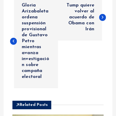
N
Gloria
Tump quiere
a
Arizabaleta
volver al
ordena
acuerdo de
suspensión
Obama con
v
provisional
Irán
de Gustavo
e
Petro
mientras
g
avanza
investigació
a
n sobre
campaña
c
electoral
i
ó
Related Posts
n