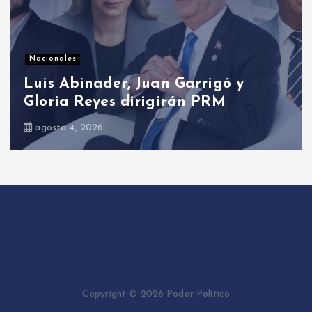
Presidenciales
Presidente Abinader abrirá XVI
congreso internacional de direcci
de proyectos de PMI República
Dominicana
agosto 5, 2026
Copyright © 2026 Poder Político