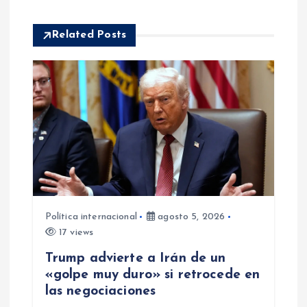
ó
Related Posts
n
d
e
e
n
Política internacional
agosto 5, 2026
t
17 views
r
Trump advierte a Irán de un
«golpe muy duro» si retrocede en
a
las negociaciones