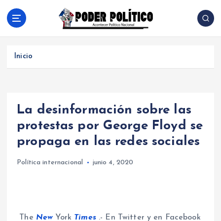
S
a
l
Acontecer Politico Nacional
t
a
Inicio
r
a
l
c
La desinformación sobre las
o
n
protestas por George Floyd se
t
propaga en las redes sociales
e
n
Política internacional
junio 4, 2020
i
d
o
The
New
York
Times
.- En Twitter y en Facebook