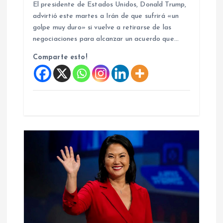
El presidente de Estados Unidos, Donald Trump,
d
advirtió este martes a Irán de que sufrirá «un
golpe muy duro» si vuelve a retirarse de las
a
negociaciones para alcanzar un acuerdo que…
Comparte esto!
s