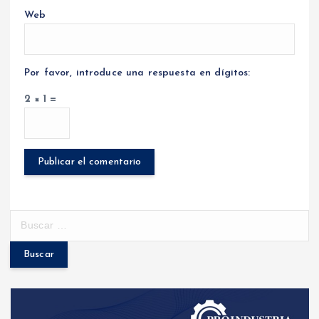
Web
Por favor, introduce una respuesta en dígitos:
2 × 1 =
B
u
s
c
a
r
: