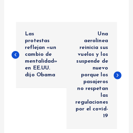
N
Las
Una
a
protestas
aerolínea
reflejan «un
reinicia sus
cambio de
vuelos y los
v
mentalidad»
suspende de
en EE.UU.
nuevo
e
dijo Obama
porque los
pasajeros
g
no respetan
las
a
regulaciones
por el covid-
c
19
i